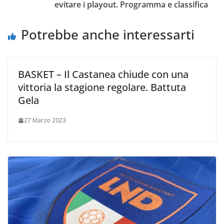
k
p
k
d
evitare i playout. Programma e classifica
i
Potrebbe anche interessarti
BASKET – Il Castanea chiude con una
vittoria la stagione regolare. Battuta
Gela
27 Marzo 2023