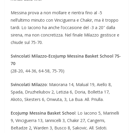
Messina prova a non mollare e rientra fino al -5
nell’ultimo minuto con Vinciguerra e Chakir, ma è troppo
tardi. Lo Iacono ha anche l’occasione del -3 a 20″ dalla
sirena, ma non concretizza. Nel finale Milazzo gestisce e
chiude sul 75-70.
Svincolati Milazzo-EcoJump Messina Basket School 75-
70
(28-20, 44-36, 64-58, 75-70)
Svincolati Milazzo
: Maiorana 14, Malual 19, Aiello 8,
Spada, Druzheliubov 2, Letizia 6, Doria, Bolletta 17,
Alioto, Skesters 6, Onwuta, 3, La Bua. All. Priulla.
EcoJump Messina Basket Schoo
l: Lo Iacono 5, Marinelli
9, Vinciguerra 13, Iannicelli 3, Chakir 27, Cangemi,
Beltadze 2, Warden 3, Busco 8, Sakovic. All. Sidoti.