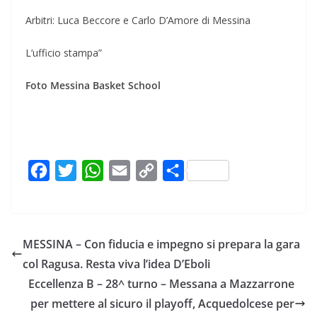
Arbitri: Luca Beccore e Carlo D’Amore di Messina
L’ufficio stampa”
Foto Messina Basket School
F
T
W
E
C
C
a
w
h
m
o
o
c
i
a
a
p
n
e
t
t
i
y
d
MESSINA – Con fiducia e impegno si prepara la gara
b
t
s
l
L
i
col Ragusa. Resta viva l’idea D’Eboli
o
e
A
i
v
Eccellenza B – 28^ turno – Messana a Mazzarrone
o
r
p
n
i
per mettere al sicuro il playoff, Acquedolcese per