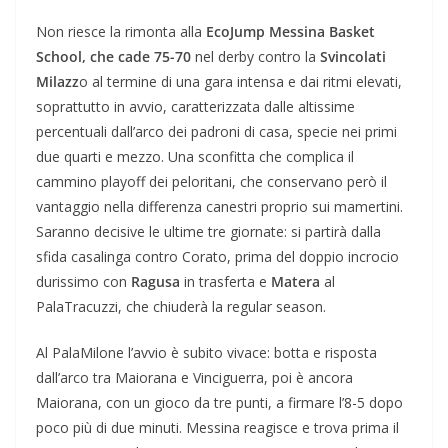
Non riesce la rimonta alla
EcoJump Messina Basket
School, che cade 75-70
nel derby contro la
Svincolati
Milazz
o al termine di una gara intensa e dai ritmi elevati,
soprattutto in avvio, caratterizzata dalle altissime
percentuali dall’arco dei padroni di casa, specie nei primi
due quarti e mezzo. Una sconfitta che complica il
cammino playoff dei peloritani, che conservano però il
vantaggio nella differenza canestri proprio sui mamertini.
Saranno decisive le ultime tre giornate: si partirà dalla
sfida casalinga contro Corato, prima del doppio incrocio
durissimo con
Ragusa
in trasferta e
Matera
al
PalaTracuzzi, che chiuderà la regular season.
Al PalaMilone l’avvio è subito vivace: botta e risposta
dall’arco tra Maiorana e Vinciguerra, poi è ancora
Maiorana, con un gioco da tre punti, a firmare l’8-5 dopo
poco più di due minuti. Messina reagisce e trova prima il