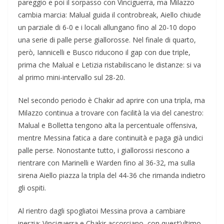
pareggio e poi il sorpasso con Vinciguerra, ma Milazzo
cambia marcia: Malual guida il controbreak, Aiello chiude
un parziale di 6-0 e i locali allungano fino al 20-10 dopo
una serie di palle perse giallorosse. Nel finale di quarto,
però, Iannicelli e Busco riducono il gap con due triple,
prima che Malual e Letizia ristabiliscano le distanze: si va
al primo mini-intervallo sul 28-20.
Nel secondo periodo è Chakir ad aprire con una tripla, ma
Milazzo continua a trovare con facilità la via del canestro:
Malual e Bolletta tengono alta la percentuale offensiva,
mentre Messina fatica a dare continuità e paga già undici
palle perse. Nonostante tutto, i giallorossi riescono a
rientrare con Marinelli e Warden fino al 36-32, ma sulla
sirena Aiello piazza la tripla del 44-36 che rimanda indietro
gli ospiti.
Al rientro dagli spogliatoi Messina prova a cambiare
inerzia: Vinciguerra e Chakir accorciano, con quest’ultimo