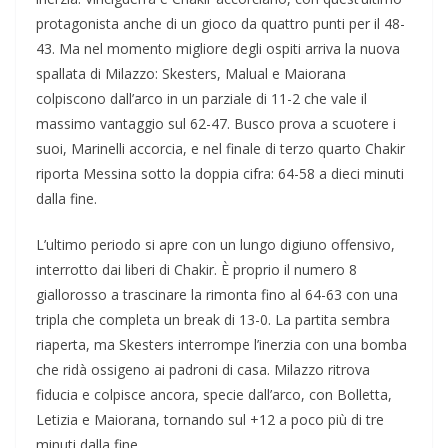
protagonista anche di un gioco da quattro punti per il 48-
43. Ma nel momento migliore degli ospiti arriva la nuova
spallata di Milazzo: Skesters, Malual e Maiorana
colpiscono dall’arco in un parziale di 11-2 che vale il
massimo vantaggio sul 62-47. Busco prova a scuotere i
suoi, Marinelli accorcia, e nel finale di terzo quarto Chakir
riporta Messina sotto la doppia cifra: 64-58 a dieci minuti
dalla fine.
L’ultimo periodo si apre con un lungo digiuno offensivo,
interrotto dai liberi di Chakir. È proprio il numero 8
giallorosso a trascinare la rimonta fino al 64-63 con una
tripla che completa un break di 13-0. La partita sembra
riaperta, ma Skesters interrompe l’inerzia con una bomba
che ridà ossigeno ai padroni di casa. Milazzo ritrova
fiducia e colpisce ancora, specie dall’arco, con Bolletta,
Letizia e Maiorana, tornando sul +12 a poco più di tre
minuti dalla fine.