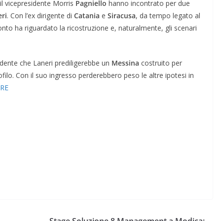
il vicepresidente Morris
Pagniello
hanno incontrato per due
ri
. Con l’ex dirigente di
Catania
e
Siracusa
, da tempo legato al
ronto ha riguardato la ricostruzione e, naturalmente, gli scenari
idente che Laneri prediligerebbe un
Messina
costruito per
ofilo. Con il suo ingresso perderebbero peso le altre ipotesi in
ERE
Stage Soluzione 8 Management a Modica: