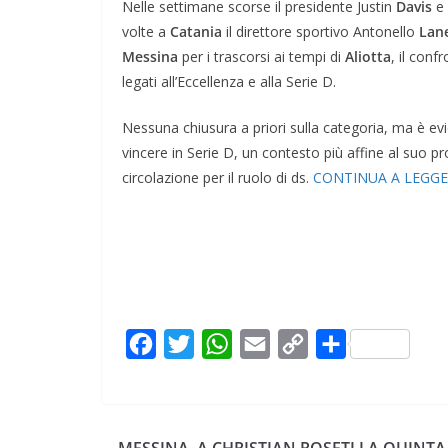
Nelle settimane scorse il presidente Justin
Davis
e 
volte a
Catania
il direttore sportivo Antonello
Lane
Messina
per i trascorsi ai tempi di
Aliotta
, il conf
legati all’Eccellenza e alla Serie D.
Nessuna chiusura a priori sulla categoria, ma è ev
vincere in Serie D, un contesto più affine al suo pr
circolazione per il ruolo di ds.
CONTINUA A LEGG
F
T
W
E
C
C
a
w
h
m
o
o
c
i
a
a
p
n
e
t
t
i
y
d
MESSINA, A CHRISTIAN ROSETI LA QUINTA