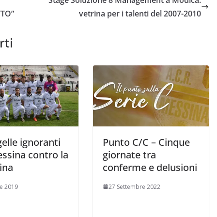
TTO”
vetrina per i talenti del 2007-2010
rti
elle ignoranti
Punto C/C – Cinque
ssina contro la
giornate tra
ina
conferme e delusioni
le 2019
27 Settembre 2022