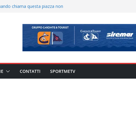
o il ritiro di Cascia: intensità e
uando chiama questa piazza non
a Serie D»
ina Tourè è un nuovo
ato il caso sul contratto del
 l’ACR Messina
900 – Il calendario ’26/’27
HE
CONTATTI
SPORTMETV