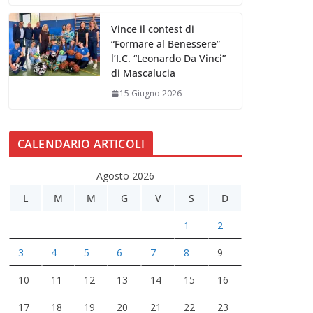
Vince il contest di
“Formare al Benessere”
l’I.C. “Leonardo Da Vinci”
di Mascalucia
15 Giugno 2026
CALENDARIO ARTICOLI
Agosto 2026
L
M
M
G
V
S
D
1
2
3
4
5
6
7
8
9
10
11
12
13
14
15
16
17
18
19
20
21
22
23