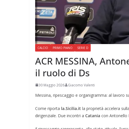
CALCIO
PRIMO PIANO
SERIE D
ACR MESSINA, Antone
il ruolo di Ds
30 Maggio 2026
Giacomo Valenti
Messina, ripescaggio e organigramma: al lavoro su
Come riporta
la.Sicilia.it
la proprietà accelera sull
dirigenziale. Due incontri a
Catania
con Antonello
Il ripescaggio rappresenta, allo stato attuale, l’unic