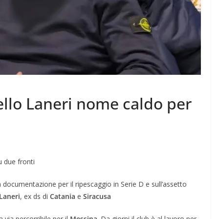
llo Laneri nome caldo per
 due fronti
a documentazione per il ripescaggio in Serie D e sull’assetto
Laneri
, ex ds di
Catania
e
Siracusa
a via percorribile per il
Messina
. Da giorni il club è al lavoro per