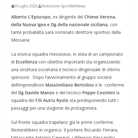
9 Luglio 2025
Redazione SportMeNews
Alberto L’Episcopo
, ex dirigente del
Chievo Verona,
della Nuova Igea e Dg della nazionale siciliana,
con
tante probabilità sarà nominato direttore sportivo della
Messana.
La storica squadra messinese, in vista di un campionato
di
Eccellenza
con obiettivi importanti sta organizzando
una struttura societaria e tecnico-dirigenziale di ottimo
spessore. Dopo l’avvicinamento al gruppo società
dell’imprenditore
Massimiliano Bertolino
e le conferme
del
Dg Davide Manzo
e del tecnico
Peppe Cosimini
la
squadra dei
f.lli Autru Ryolo
sta predisponendo tutti i
passaggi per una stagione da protagonista.
Sul fronte squadra trapelano già le prime conferme.
Resterebbero in organico: Il portiere Riccardo Ferrara,
l’attaccante Antonio Cannavò, i difensori Alessandro