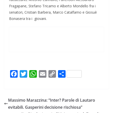
Fragapane, Stefano Tricamo e Alberto Mondello fra i
senatori, Cristian Barbera, Marco Catalfamo e Giosuè
Bonasera tra i giovani.
F
T
W
E
C
C
a
w
h
m
o
o
c
i
a
a
p
n
e
t
t
i
y
d
Massimo Marazzina: “Inter? Parole di Lautaro
b
t
s
l
L
i
evitabili. Gasperini decisione rischiosa”
o
e
A
i
v