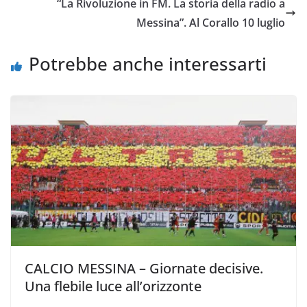
“La Rivoluzione in FM. La storia della radio a
o
r
p
n
i
Messina”. Al Corallo 10 luglio
k
p
k
d
i
Potrebbe anche interessarti
CALCIO MESSINA – Giornate decisive.
Una flebile luce all’orizzonte