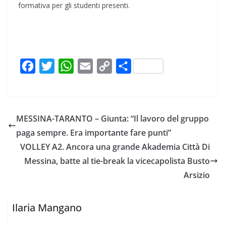
formativa per gli studenti presenti.
F
T
W
E
C
C
a
w
h
m
o
o
c
i
a
a
p
n
e
t
t
i
y
d
MESSINA-TARANTO – Giunta: “Il lavoro del gruppo
b
t
s
l
L
i
paga sempre. Era importante fare punti”
o
e
A
i
v
VOLLEY A2. Ancora una grande Akademia Città Di
o
r
p
n
i
Messina, batte al tie-break la vicecapolista Busto
k
p
k
d
Arsizio
i
Ilaria Mangano