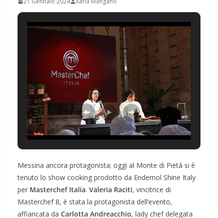
21 Gennaio 2024
Ilaria Mangano
Messina ancora protagonista; oggi al Monte di Pietà si è
tenuto lo show cooking prodotto da Endemol Shine Italy
per
Masterchef Italia
.
Valeria Raciti
, vincitrice di
Masterchef 8, è stata la protagonista dell’evento,
affiancata da
Carlotta Andreacchio
, lady chef delegata