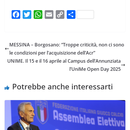
F
T
W
E
C
C
a
w
h
m
o
o
c
i
a
a
p
n
e
t
t
i
y
d
MESSINA – Borgosano: “Troppe criticità, non ci sono
b
t
s
l
L
i
le condizioni per l’acquisizione dell’Acr”
o
e
A
i
v
UNIME. Il 15 e il 16 aprile al Campus dell’Annunziata
o
r
p
n
i
l’UniMe Open Day 2025
k
p
k
d
i
Potrebbe anche interessarti