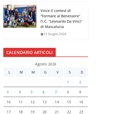
Vince il contest di
“Formare al Benessere”
l’I.C. “Leonardo Da Vinci”
di Mascalucia
15 Giugno 2026
CALENDARIO ARTICOLI
Agosto 2026
L
M
M
G
V
S
D
1
2
3
4
5
6
7
8
9
10
11
12
13
14
15
16
17
18
19
20
21
22
23