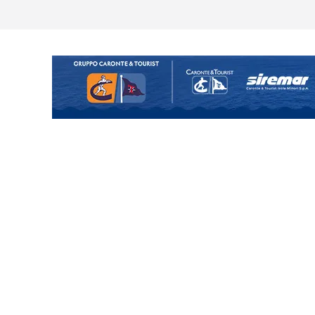
o il ritiro di Cascia: intensità e
uando chiama questa piazza non
a Serie D»
ina Tourè è un nuovo
ato il caso sul contratto del
 l’ACR Messina
900 – Il calendario ’26/’27