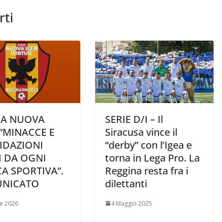
rti
IA NUOVA
SERIE D/I – Il
 “MINACCE E
Siracusa vince il
IDAZIONI
“derby” con l’Igea e
I DA OGNI
torna in Lega Pro. La
A SPORTIVA”.
Reggina resta fra i
NICATO
dilettanti
le 2026
4 Maggio 2025