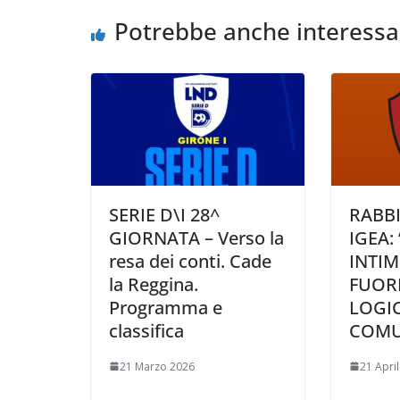
o
r
p
n
i
Potrebbe anche interessa
k
p
k
d
i
SERIE D\I 28^
RABB
GIORNATA – Verso la
IGEA:
resa dei conti. Cade
INTIM
la Reggina.
FUOR
Programma e
LOGIC
classifica
COMU
21 Marzo 2026
21 Apri