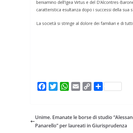
beniamino dell’Igea Virtus e del D’Alcontres-Barone
caratteristica esultanza dopo i successi della sua 
La società si stringe al dolore dei familiari e di tutt
F
T
W
E
C
C
a
w
h
m
o
o
c
i
a
a
p
n
e
t
t
i
y
d
Unime. Emanate le borse di studio “Alessa
b
t
s
l
L
i
Panarello” per laureati in Giurisprudenza
o
e
A
i
v