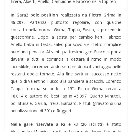
Irrera, Alberti, Anello, Campione e Broccio nella top ten.
In Gara2 pole position realizzata da Pietro Grima in
45.297.
Partenza piuttosto regolare, con qualche
contatto nella norma. Grima, Tappa, Fusco, si procede in
quest’ordine. Dopo la sosta per cambio kart, Fabrizio
Anello balza in testa, salvo poi scivolare dietro complice
pure una penalità. Al ventiquattresimo giro Fusco si porta
davanti a tutti e comincia a dettare il ritmo in modo
incredibile, incrementando sempre di più il vantaggio nelle
restanti dodici tornate. Alla fine sarà un successo netto
quello di Valentino Fusco alla bandiera a scacchi. Lorenzo
Tappa termina secondo a 15”, Pietro Grima terzo a
18.014 e autore del best lap in 45.397. Quarto Minutoli,
poi Sturiale, Garufi, Irrera, Barbaro, Pizzuti (gravato di una
penalizzazione di 30”) e Ruggeri.
Nelle gare riservate a F2 e F3 (20 iscritti)
è stato
Alessandro Maggio a recitare la parte del leone firmando