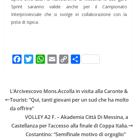
Sprint saranno valide anche per il Campionato
Interprovinciale che si svolge in collaborazione con la
pista di Ispica.
F
T
W
E
C
C
a
w
h
m
o
o
c
i
a
a
p
n
e
t
t
i
y
d
L’Arcivescovo Mons.Accolla in visita alla Caronte &
b
t
s
l
L
i
Tourist: “Qui, tanti giovani per un sud che ha molto
o
e
A
i
v
da offrire”
o
r
p
n
i
VOLLEY A2 F. – Akademia Città Di Messina, a
k
p
k
d
Castellanza per l’accesso alla finale di Coppa Italia.
i
Costantino: “Semifinale motivo di orgoglio”