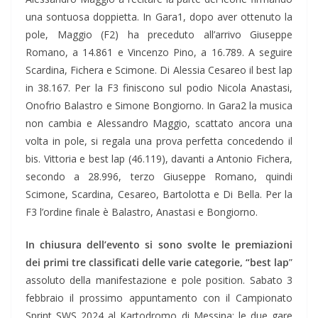
una sontuosa doppietta. In Gara1, dopo aver ottenuto la
pole, Maggio (F2) ha preceduto all’arrivo Giuseppe
Romano, a 14.861 e Vincenzo Pino, a 16.789. A seguire
Scardina, Fichera e Scimone. Di Alessia Cesareo il best lap
in 38.167. Per la F3 finiscono sul podio Nicola Anastasi,
Onofrio Balastro e Simone Bongiorno. In Gara2 la musica
non cambia e Alessandro Maggio, scattato ancora una
volta in pole, si regala una prova perfetta concedendo il
bis. Vittoria e best lap (46.119), davanti a Antonio Fichera,
secondo a 28.996, terzo Giuseppe Romano, quindi
Scimone, Scardina, Cesareo, Bartolotta e Di Bella. Per la
F3 l’ordine finale è Balastro, Anastasi e Bongiorno.
In chiusura dell’evento si sono svolte le premiazioni
dei primi tre classificati delle varie categorie, “best lap
”
assoluto della manifestazione e pole position. Sabato 3
febbraio il prossimo appuntamento con il Campionato
Sprint SWS 2024 al Kartodromo di Messina: le due gare