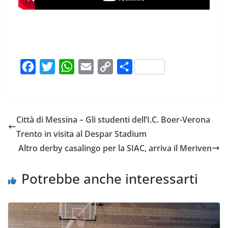
F
T
W
E
C
C
a
w
h
m
o
o
c
i
a
a
p
n
e
t
t
i
y
d
Città di Messina – Gli studenti dell’I.C. Boer-Verona
b
t
s
l
L
i
Trento in visita al Despar Stadium
o
e
A
i
v
Altro derby casalingo per la SIAC, arriva il Meriven
o
r
p
n
i
k
p
k
d
Potrebbe anche interessarti
i