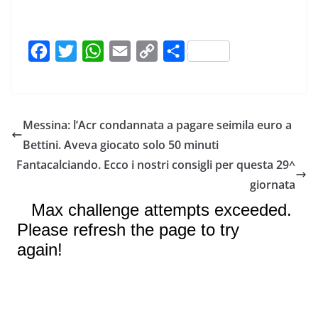
F
T
W
E
C
C
a
w
h
m
o
o
c
i
a
a
p
n
e
t
t
i
y
d
Messina: l’Acr condannata a pagare seimila euro a
b
t
s
l
L
i
Bettini. Aveva giocato solo 50 minuti
o
e
A
i
v
Fantacalciando. Ecco i nostri consigli per questa 29^
o
r
p
n
i
giornata
k
p
k
d
i