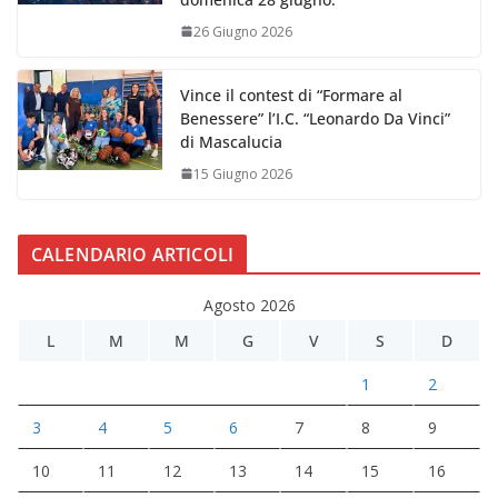
26 Giugno 2026
Vince il contest di “Formare al
Benessere” l’I.C. “Leonardo Da Vinci”
di Mascalucia
15 Giugno 2026
CALENDARIO ARTICOLI
Agosto 2026
L
M
M
G
V
S
D
1
2
3
4
5
6
7
8
9
10
11
12
13
14
15
16