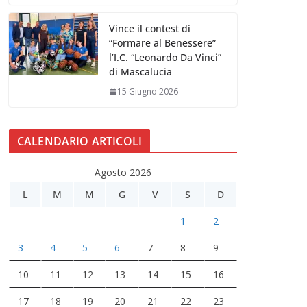
Vince il contest di
“Formare al Benessere”
l’I.C. “Leonardo Da Vinci”
di Mascalucia
15 Giugno 2026
CALENDARIO ARTICOLI
Agosto 2026
L
M
M
G
V
S
D
1
2
3
4
5
6
7
8
9
10
11
12
13
14
15
16
17
18
19
20
21
22
23