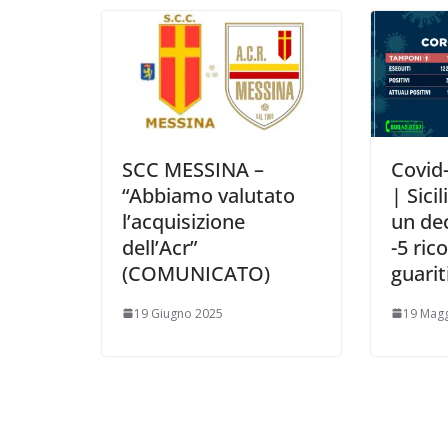
SCC MESSINA –
Covid
“Abbiamo valutato
| Sicil
l’acquisizione
un de
dell’Acr”
-5 ric
(COMUNICATO)
guarit
19 Giugno 2025
19 Magg