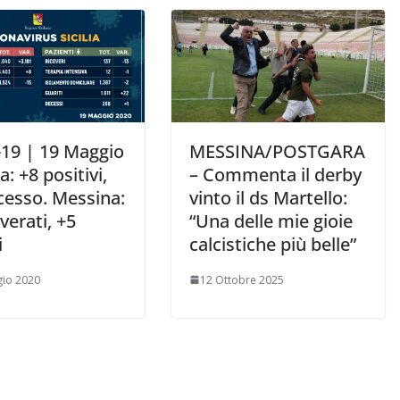
-19 | 19 Maggio
MESSINA/POSTGARA
ia: +8 positivi,
– Commenta il derby
cesso. Messina:
vinto il ds Martello:
overati, +5
“Una delle mie gioie
i
calcistiche più belle”
io 2020
12 Ottobre 2025