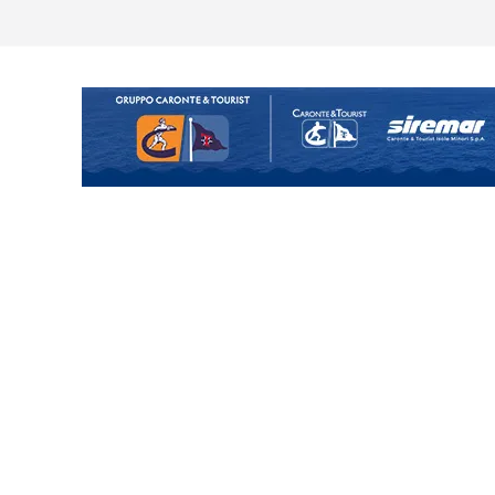
uta il terzino Matteo Guerriero
enta il progetto Messina. “La
ochiamo ma non chi siamo”
Vi.So.D.: bocciato il Fasano,
essina e Kamarat restano in
Cascia: si alzano i ritmi tra lavoro
ganigramma “Mondo Messina