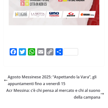
F
T
W
E
C
C
a
w
h
m
o
o
c
i
a
a
p
n
e
t
t
i
y
d
Agosto Messinese 2025: “Aspettando la Vara”, gli
b
t
s
l
L
i
appuntamenti fino a venerdì 15
o
e
A
i
v
Acr Messina: c’è chi pensa al mercato e chi al suono
o
r
p
n
i
della campana
k
p
k
d