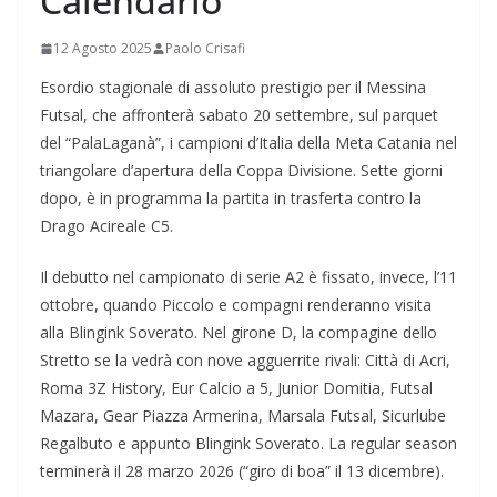
Calendario
12 Agosto 2025
Paolo Crisafi
Esordio stagionale di assoluto prestigio per il Messina
Futsal, che affronterà sabato 20 settembre, sul parquet
del “PalaLaganà”, i campioni d’Italia della Meta Catania nel
triangolare d’apertura della Coppa Divisione. Sette giorni
dopo, è in programma la partita in trasferta contro la
Drago Acireale C5.
Il debutto nel campionato di serie A2 è fissato, invece, l’11
ottobre, quando Piccolo e compagni renderanno visita
alla Blingink Soverato. Nel girone D, la compagine dello
Stretto se la vedrà con nove agguerrite rivali: Città di Acri,
Roma 3Z History, Eur Calcio a 5, Junior Domitia, Futsal
Mazara, Gear Piazza Armerina, Marsala Futsal, Sicurlube
Regalbuto e appunto Blingink Soverato. La regular season
terminerà il 28 marzo 2026 (“giro di boa” il 13 dicembre).