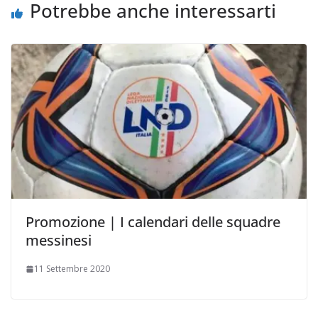
i
Potrebbe anche interessarti
Promozione | I calendari delle squadre
messinesi
11 Settembre 2020