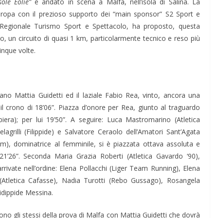
sole Eolie”
è andato in scena a Malfa, nell’isola di Salina. La
Europa con il prezioso supporto dei “main sponsor” S2 Sport e
 Regionale Turismo Sport e Spettacolo, ha proposto, questa
io, un circuito di quasi 1 km, particolarmente tecnico e reso più
inque volte.
liano Mattia Guidetti ed il laziale Fabio Rea, vinto, ancora una
 il crono di 18’06”. Piazza d’onore per Rea, giunto al traguardo
biera); per lui 19’50”. A seguire: Luca Mastromarino (Atletica
lagrilli (Filippide) e Salvatore Ceraolo dell’Amatori Sant’Agata
m), dominatrice al femminile, si è piazzata ottava assoluta e
1’26”. Seconda Maria Grazia Roberti (Atletica Gavardo ‘90),
rrivate nell’ordine: Elena Pollacchi (Liger Team Running), Elena
Atletica Cafasse), Nadia Turotti (Rebo Gussago), Rosangela
idippide Messina.
sono gli stessi della prova di Malfa con Mattia Guidetti che dovrà