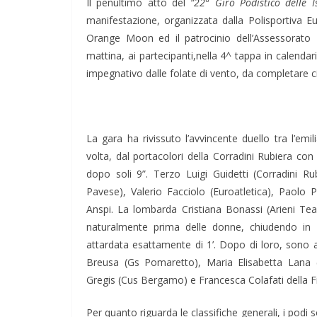
Il penultimo atto del
“22° Giro Podistico delle I
manifestazione, organizzata dalla Polisportiva 
Orange Moon ed il patrocinio dell’Assessorato
mattina, ai partecipanti,nella 4^ tappa in calendar
impegnativo dalle folate di vento, da completare c
La gara ha rivissuto l’avvincente duello tra l’emi
volta, dal portacolori della Corradini Rubiera con
dopo soli 9”. Terzo Luigi Guidetti (Corradini Ru
Pavese), Valerio Facciolo (Euroatletica), Paolo Pe
Anspi. La lombarda Cristiana Bonassi (Arieni Tea
naturalmente prima delle donne, chiudendo in 2
attardata esattamente di 1’. Dopo di loro, sono a
Breusa (Gs Pomaretto), Maria Elisabetta Lana (
Gregis (Cus Bergamo) e Francesca Colafati della F
Per quanto riguarda le classifiche generali, i podi 