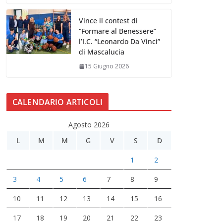
Vince il contest di
“Formare al Benessere”
l’I.C. “Leonardo Da Vinci”
di Mascalucia
15 Giugno 2026
CALENDARIO ARTICOLI
Agosto 2026
L
M
M
G
V
S
D
1
2
3
4
5
6
7
8
9
10
11
12
13
14
15
16
17
18
19
20
21
22
23