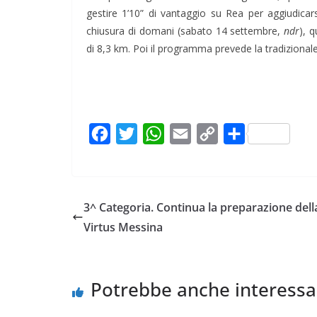
gestire 1’10” di vantaggio su Rea per aggiudicars
chiusura di domani (sabato 14 settembre,
ndr
), 
di 8,3 km. Poi il programma prevede la tradizional
F
T
W
E
C
C
a
w
h
m
o
o
c
i
a
a
p
n
e
t
t
i
y
d
3^ Categoria. Continua la preparazione dell
b
t
s
l
L
i
Virtus Messina
o
e
A
i
v
o
r
p
n
i
k
p
k
d
Potrebbe anche interessa
i