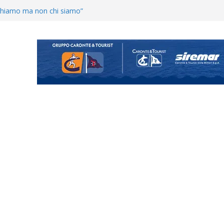
enta il progetto Messina. “La
ochiamo ma non chi siamo”
Vi.So.D.: bocciato il Fasano,
essina e Kamarat restano in
opical Coriano. Speranze al
orrisi non molla: “Pronti a
ganigramma “Mondo Messina
uta il terzino Matteo Guerriero