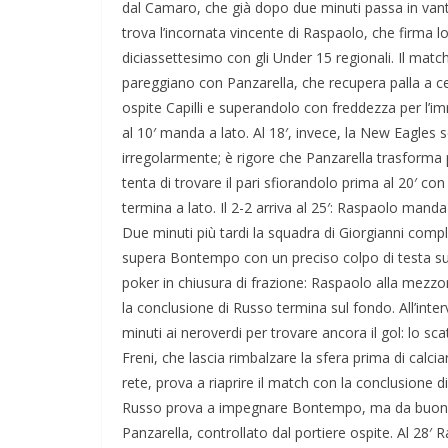
dal Camaro, che già dopo due minuti passa in vantagg
trova l’incornata vincente di Raspaolo, che firma lo 
diciassettesimo con gli Under 15 regionali. Il match
pareggiano con Panzarella, che recupera palla a ce
ospite Capilli e superandolo con freddezza per l’i
al 10′ manda a lato. Al 18′, invece, la New Eagles 
irregolarmente; è rigore che Panzarella trasforma 
tenta di trovare il pari sfiorandolo prima al 20′ con il 
termina a lato. Il 2-2 arriva al 25′: Raspaolo manda
Due minuti più tardi la squadra di Giorgianni compl
supera Bontempo con un preciso colpo di testa su a
poker in chiusura di frazione: Raspaolo alla mezzo
la conclusione di Russo termina sul fondo. All’inte
minuti ai neroverdi per trovare ancora il gol: lo sc
Freni, che lascia rimbalzare la sfera prima di calc
rete, prova a riaprire il match con la conclusione di 
Russo prova a impegnare Bontempo, ma da buona pos
Panzarella, controllato dal portiere ospite. Al 28′ 