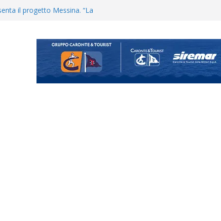
enta il progetto Messina. “La
ochiamo ma non chi siamo”
Vi.So.D.: bocciato il Fasano,
essina e Kamarat restano in
Cascia: si alzano i ritmi tra lavoro
ganigramma “Mondo Messina
uta il terzino Matteo Guerriero