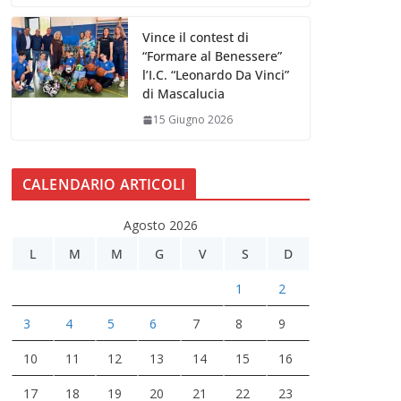
Vince il contest di
“Formare al Benessere”
l’I.C. “Leonardo Da Vinci”
di Mascalucia
15 Giugno 2026
CALENDARIO ARTICOLI
Agosto 2026
L
M
M
G
V
S
D
1
2
3
4
5
6
7
8
9
10
11
12
13
14
15
16
17
18
19
20
21
22
23