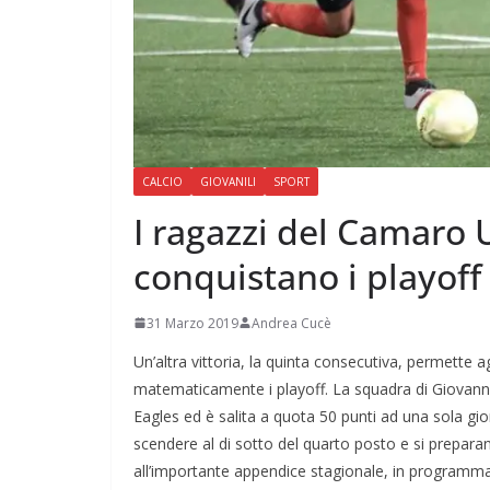
CALCIO
GIOVANILI
SPORT
I ragazzi del Camaro 
conquistano i playoff
31 Marzo 2019
Andrea Cucè
Un’altra vittoria, la quinta consecutiva, permette 
matematicamente i playoff. La squadra di Giovanni
Eagles ed è salita a quota 50 punti ad una sola g
scendere al di sotto del quarto posto e si prepar
all’importante appendice stagionale, in programma 