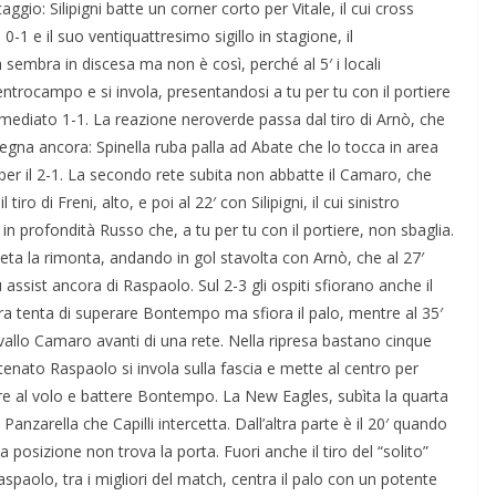
io: Silipigni batte un corner corto per Vitale, il cui cross
0-1 e il suo ventiquattresimo sigillo in stagione, il
 sembra in discesa ma non è così, perché al 5′ i locali
ntrocampo e si invola, presentandosi a tu per tu con il portiere
mmediato 1-1. La reazione neroverde passa dal tiro di Arnò, che
segna ancora: Spinella ruba palla ad Abate che lo tocca in area
per il 2-1. La secondo rete subita non abbatte il Camaro, che
tiro di Freni, alto, e poi al 22′ con Silipigni, il cui sinistro
 in profondità Russo che, a tu per tu con il portiere, non sbaglia.
eta la rimonta, andando in gol stavolta con Arnò, che al 27′
ssist ancora di Raspaolo. Sul 2-3 gli ospiti sfiorano anche il
ra tenta di superare Bontempo ma sfiora il palo, mentre al 35′
rvallo Camaro avanti di una rete. Nella ripresa bastano cinque
atenato Raspaolo si invola sulla fascia e mette al centro per
iare al volo e battere Bontempo. La New Eagles, subìta la quarta
Panzarella che Capilli intercetta. Dall’altra parte è il 20′ quando
izione non trova la porta. Fuori anche il tiro del “solito”
Raspaolo, tra i migliori del match, centra il palo con un potente