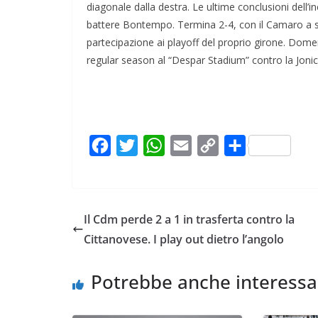
diagonale dalla destra. Le ultime conclusioni dell
battere Bontempo. Termina 2-4, con il Camaro a sal
partecipazione ai playoff del proprio girone. Dome
regular season al “Despar Stadium” contro la Jonic
F
T
W
E
C
C
a
w
h
m
o
o
c
i
a
a
p
n
e
t
t
i
y
d
Il Cdm perde 2 a 1 in trasferta contro la
b
t
s
l
L
i
Cittanovese. I play out dietro l’angolo
o
e
A
i
v
o
r
p
n
i
Potrebbe anche interessa
k
p
k
d
i