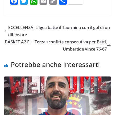
F
T
W
E
C
C
a
w
h
m
o
o
c
i
a
a
p
n
e
t
t
i
y
d
ECCELLENZA. L’Igea batte il Taormina con il gol di un
b
t
s
l
L
i
difensore
o
e
A
i
v
BASKET A2 F. – Terza sconfitta consecutiva per Patti,
o
r
p
n
i
Umbertide vince 76-67
k
p
k
d
i
Potrebbe anche interessarti