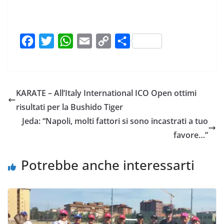
F
T
W
E
C
C
a
w
h
m
o
o
c
i
a
a
p
n
e
t
t
i
y
d
KARATE – All’Italy International ICO Open ottimi
b
t
s
l
L
i
risultati per la Bushido Tiger
o
e
A
i
v
Jeda: “Napoli, molti fattori si sono incastrati a tuo
o
r
p
n
i
favore…”
k
p
k
d
i
Potrebbe anche interessarti