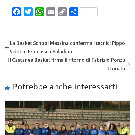
F
T
W
E
C
C
a
w
h
m
o
o
c
i
a
a
p
n
e
t
t
i
y
d
La Basket School Messina conferma i tecnici Pippo
b
t
s
l
L
i
Sidoti e Francesco Paladina
o
e
A
i
v
Il Castanea Basket firma il ritorno di Fabrizio Ponzù
o
r
p
n
i
Donato
k
p
k
d
i
Potrebbe anche interessarti