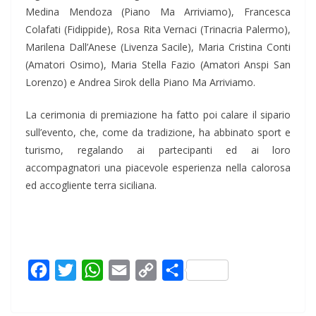
Medina Mendoza (Piano Ma Arriviamo), Francesca
Colafati (Fidippide), Rosa Rita Vernaci (Trinacria Palermo),
Marilena Dall’Anese (Livenza Sacile), Maria Cristina Conti
(Amatori Osimo), Maria Stella Fazio (Amatori Anspi San
Lorenzo) e Andrea Sirok della Piano Ma Arriviamo.
La cerimonia di premiazione ha fatto poi calare il sipario
sull’evento, che, come da tradizione, ha abbinato sport e
turismo, regalando ai partecipanti ed ai loro
accompagnatori una piacevole esperienza nella calorosa
ed accogliente terra siciliana.
F
T
W
E
C
C
a
w
h
m
o
o
c
i
a
a
p
n