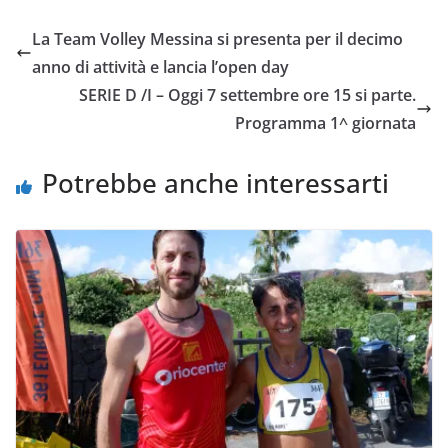
e
t
t
i
y
d
La Team Volley Messina si presenta per il decimo
b
t
s
l
L
i
anno di attività e lancia l’open day
o
e
A
i
v
SERIE D /I – Oggi 7 settembre ore 15 si parte.
o
r
p
n
i
Programma 1^ giornata
k
p
k
d
i
Potrebbe anche interessarti