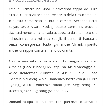
14 Ottobre 2020
Piero Genovese
Arnaud Démare ha vinto l’undicesima tappa del Giro
d’Italia. Quarta vittoria per il velocista della Groupama Fdj
in questa corsa rosa, quinta in carriera. Secondo Peter
Sagan, terzo Alvaro Hodeg, quarto Consonni, bravo a
piazzarsi nonostante la caduta, causata da una moto che
nell’uscire da una rotonda sbaglia il punto di franata e
senza conseguenze butta giù anche Viviani, ripartito
anche lui seppur con una mano dolorante.
Ancora invariata la generale.
La maglia rosa
Joao
Almeida (
Deceuninck Quick-Step) ha 34″ di vantaggio su
Wilco Kelderman
(Sunweb) e 43″ su
Pello Bilbao
(Bahrain-McLaren). A 57″
Domenico Pozzovivo
(NTT Pro
Cycling), a 1’01”
Vincenzo Nibali
(Trek Segafredo). Più
staccato
Jakob Fuglsang
(Astana) a 2’20”.
Domani tappa
di 204 km con partenza e arrivo a