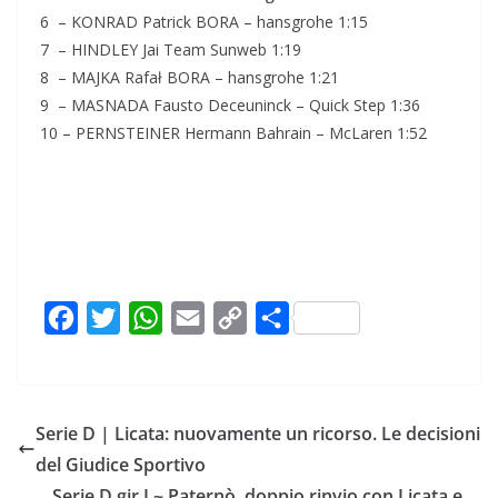
6 – KONRAD Patrick BORA – hansgrohe 1:15
7 – HINDLEY Jai Team Sunweb 1:19
8 – MAJKA Rafał BORA – hansgrohe 1:21
9 – MASNADA Fausto Deceuninck – Quick Step 1:36
10 – PERNSTEINER Hermann Bahrain – McLaren 1:52
F
T
W
E
C
C
a
w
h
m
o
o
c
i
a
a
p
n
e
t
t
i
y
d
Serie D | Licata: nuovamente un ricorso. Le decisioni
b
t
s
l
L
i
del Giudice Sportivo
o
e
A
i
v
Serie D gir.I ~ Paternò, doppio rinvio con Licata e