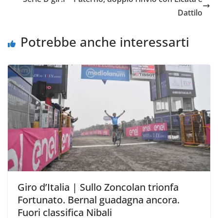
o
r
p
n
i
Dattilo
k
p
k
d
i
Potrebbe anche interessarti
Giro d’Italia | Sullo Zoncolan trionfa
Fortunato. Bernal guadagna ancora.
Fuori classifica Nibali