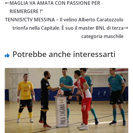
MAGLIA VA AMATA CON PASSIONE PER
o
e
A
i
v
RIEMERGERE !”
o
r
p
n
i
TENNIS/CTV MESSINA – Il velino Alberto Caratozzolo
k
p
k
d
trionfa nella Capitale. È suo il master BNL di terza
i
categoria maschile
Potrebbe anche interessarti