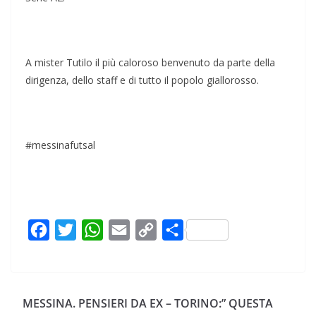
A mister Tutilo il più caloroso benvenuto da parte della
dirigenza, dello staff e di tutto il popolo giallorosso.
#messinafutsal
F
T
W
E
C
C
a
w
h
m
o
o
c
i
a
a
p
n
e
t
t
i
y
d
MESSINA. PENSIERI DA EX – TORINO:” QUESTA
b
t
s
l
L
i