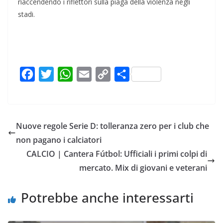
riaccendendo i riflettori sulla piaga della violenza negli
stadi.
F
T
W
E
C
C
a
w
h
m
o
o
c
i
a
a
p
n
e
t
t
i
y
d
Nuove regole Serie D: tolleranza zero per i club che
b
t
s
l
L
i
non pagano i calciatori
o
e
A
i
v
CALCIO | Cantera Fútbol: Ufficiali i primi colpi di
o
r
p
n
i
mercato. Mix di giovani e veterani
k
p
k
d
i
Potrebbe anche interessarti