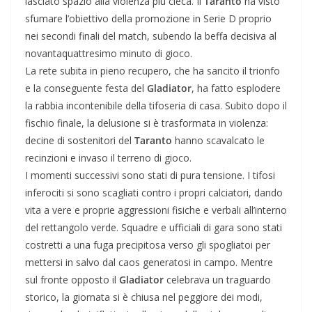
lasciato spazio alla violenza più cieca. Il
Taranto
ha visto
sfumare l’obiettivo della promozione in Serie D proprio
nei secondi finali del match, subendo la beffa decisiva al
novantaquattresimo minuto di gioco.
​La rete subita in pieno recupero, che ha sancito il trionfo
e la conseguente festa del
Gladiator
, ha fatto esplodere
la rabbia incontenibile della tifoseria di casa. Subito dopo il
fischio finale, la delusione si è trasformata in violenza:
decine di sostenitori del
Taranto
hanno scavalcato le
recinzioni e invaso il terreno di gioco.
​I momenti successivi sono stati di pura tensione. I tifosi
inferociti si sono scagliati contro i propri calciatori, dando
vita a vere e proprie aggressioni fisiche e verbali all’interno
del rettangolo verde. Squadre e ufficiali di gara sono stati
costretti a una fuga precipitosa verso gli spogliatoi per
mettersi in salvo dal caos generatosi in campo. Mentre
sul fronte opposto il
Gladiator
celebrava un traguardo
storico, la giornata si è chiusa nel peggiore dei modi,