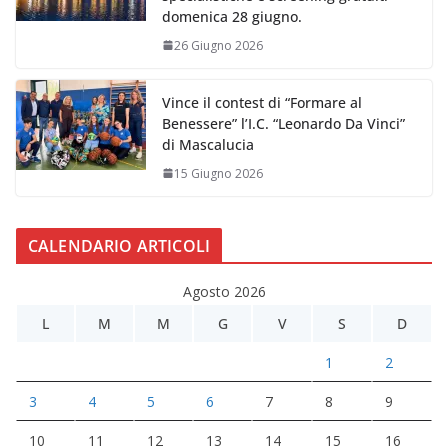
domenica 28 giugno.
26 Giugno 2026
Vince il contest di “Formare al
Benessere” l’I.C. “Leonardo Da Vinci”
di Mascalucia
15 Giugno 2026
CALENDARIO ARTICOLI
Agosto 2026
L
M
M
G
V
S
D
1
2
3
4
5
6
7
8
9
10
11
12
13
14
15
16