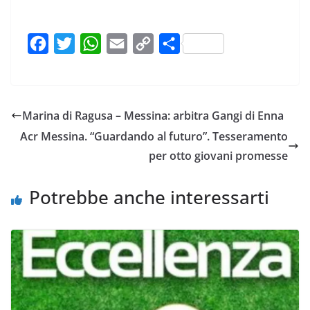
F
T
W
E
C
C
a
w
h
m
o
o
c
i
a
a
p
n
e
t
t
i
y
d
Marina di Ragusa – Messina: arbitra Gangi di Enna
b
t
s
l
L
i
Acr Messina. “Guardando al futuro”. Tesseramento
o
e
A
i
v
per otto giovani promesse
o
r
p
n
i
k
p
k
d
Potrebbe anche interessarti
i