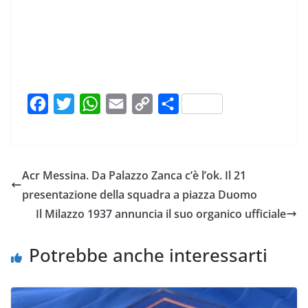
F
T
W
E
C
C
a
w
h
m
o
o
c
i
a
a
p
n
e
t
t
i
y
d
Acr Messina. Da Palazzo Zanca c’è l’ok. Il 21
b
t
s
l
L
i
presentazione della squadra a piazza Duomo
o
e
A
i
v
Il Milazzo 1937 annuncia il suo organico ufficiale
o
r
p
n
i
k
p
k
d
Potrebbe anche interessarti
i