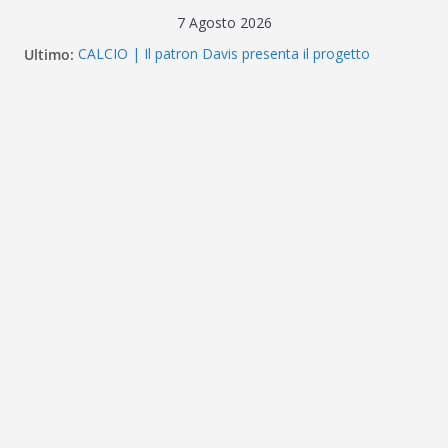
Salta
7 Agosto 2026
al
Ultimo:
CALCIO | Il patron Davis presenta il progetto
contenuto
Messina. “La categoria definisce dove giochiamo ma
non chi siamo”
SERIE D – i verdetti della Co.Vi.So.D.: bocciato il
Fasano, ufficializzati 6 ripescaggi. Messina e Kamarat
restano in Eccellenza
Messina, prosegue il ritiro di Cascia: si alzano i ritmi
tra lavoro aerobico e palla
ACR MESSINA – Definito organigramma “Mondo
Messina 26/27”
Calciomercato Messina, si valuta il terzino Matteo
Guerriero nell’ultima stagione a Treviso