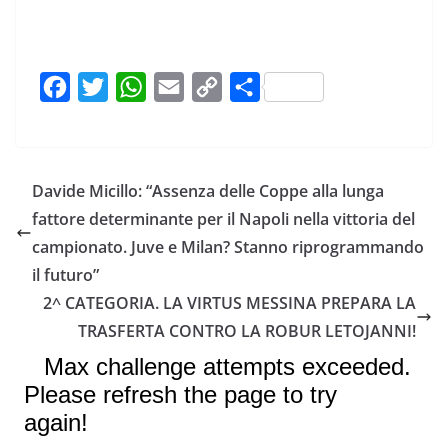
F
T
W
E
C
C
a
w
h
m
o
o
c
i
a
a
p
n
e
t
t
i
y
d
Davide Micillo: “Assenza delle Coppe alla lunga
b
t
s
l
L
i
fattore determinante per il Napoli nella vittoria del
o
e
A
i
v
campionato. Juve e Milan? Stanno riprogrammando
o
r
p
n
i
il futuro”
k
p
k
d
2^ CATEGORIA. LA VIRTUS MESSINA PREPARA LA
i
TRASFERTA CONTRO LA ROBUR LETOJANNI!