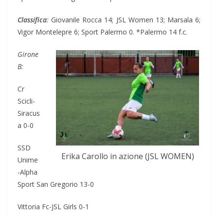
Classifica
:
Giovanile Rocca 14; JSL Women 13; Marsala 6;
Vigor Montelepre 6; Sport Palermo 0. *Palermo 14 f.c.
Girone
B:
Cr
Scicli-
Siracus
a 0-0
SSD
Erika Carollo in azione (JSL WOMEN)
Unime
-Alpha
Sport San Gregorio 13-0
Vittoria Fc-JSL Girls 0-1