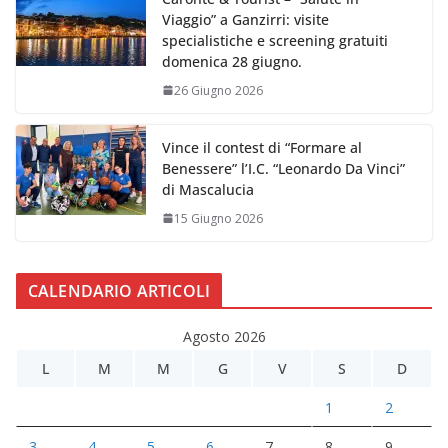
Viaggio” a Ganzirri: visite
specialistiche e screening gratuiti
domenica 28 giugno.
26 Giugno 2026
Vince il contest di “Formare al
Benessere” l’I.C. “Leonardo Da Vinci”
di Mascalucia
15 Giugno 2026
CALENDARIO ARTICOLI
Agosto 2026
L
M
M
G
V
S
D
1
2
3
4
5
6
7
8
9