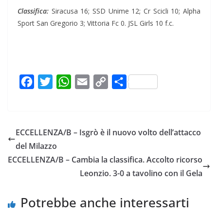
Classifica:
Siracusa 16; SSD Unime 12; Cr Scicli 10; Alpha
Sport San Gregorio 3; Vittoria Fc 0. JSL Girls 10 f.c.
F
T
W
E
C
C
a
w
h
m
o
o
c
i
a
a
p
n
e
t
t
i
y
d
ECCELLENZA/B – Isgrò è il nuovo volto dell’attacco
b
t
s
l
L
i
del Milazzo
o
e
A
i
v
ECCELLENZA/B – Cambia la classifica. Accolto ricorso
o
r
p
n
i
Leonzio. 3-0 a tavolino con il Gela
k
p
k
d
i
Potrebbe anche interessarti