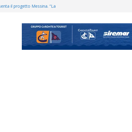
enta il progetto Messina. “La
ochiamo ma non chi siamo”
Vi.So.D.: bocciato il Fasano,
essina e Kamarat restano in
opical Coriano. Speranze al
orrisi non molla: “Pronti a
hool conferma i giovani
i
uta il terzino Matteo Guerriero