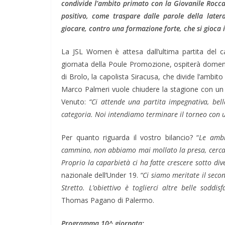
condivide l’ambito primato con la Giovanile Rocca
positivo, come traspare dalle parole della later
giocare, contro una formazione forte, che si gioca il
La JSL Women è attesa dall’ultima partita del c
giornata della Poule Promozione, ospiterà domenic
di Brolo, la capolista Siracusa, che divide l’ambi
Marco Palmeri vuole chiudere la stagione con un r
Venuto:
“Ci attende una partita impegnativa, bell
categoria. Noi intendiamo terminare il torneo con 
Per quanto riguarda il vostro bilancio? “
Le ambi
cammino, non abbiamo mai mollato la presa, cercan
Proprio la caparbietà ci ha fatte crescere sotto dive
nazionale dell’Under 19.
“Ci siamo meritate il second
Stretto. L’obiettivo è toglierci altre belle soddisf
Thomas Pagano di Palermo.
Programma 10^ giornata: