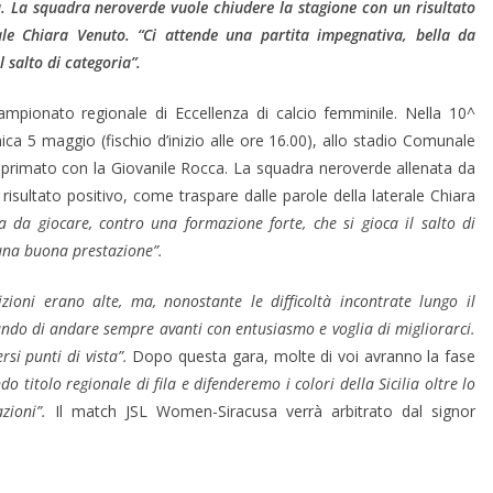
. La squadra neroverde vuole chiudere la stagione con un risultato
ale Chiara Venuto. “Ci attende una partita impegnativa, bella da
 salto di categoria”.
ampionato regionale di Eccellenza di calcio femminile. Nella 10^
a 5 maggio (fischio d’inizio alle ore 16.00), allo stadio Comunale
to primato con la Giovanile Rocca. La squadra neroverde allenata da
isultato positivo, come traspare dalle parole della laterale Chiara
a da giocare, contro una formazione forte, che si gioca il salto di
una buona prestazione”.
zioni erano alte, ma, nonostante le difficoltà incontrate lungo il
do di andare sempre avanti con entusiasmo e voglia di migliorarci.
rsi punti di vista”.
Dopo questa gara, molte di voi avranno la fase
o titolo regionale di fila e difenderemo i colori della Sicilia oltre lo
azioni”.
Il match JSL Women-Siracusa verrà arbitrato dal signor