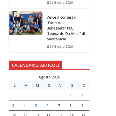
26 Giugno 2026
Vince il contest di
“Formare al
Benessere” l’I.C.
“Leonardo Da Vinci” di
Mascalucia
15 Giugno 2026
CALENDARIO ARTICOLI
Agosto 2026
L
M
M
G
V
S
D
1
2
3
4
5
6
7
8
9
10
11
12
13
14
15
16