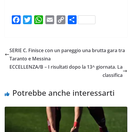
F
T
W
E
C
C
a
w
h
m
o
o
c
i
a
a
p
n
e
t
t
i
y
d
SERIE C. Finisce con un pareggio una brutta gara tra
b
t
s
l
L
i
Taranto e Messina
o
e
A
i
v
ECCELLENZA/B – I risultati dopo la 13^ giornata. La
o
r
p
n
i
classifica
k
p
k
d
i
Potrebbe anche interessarti