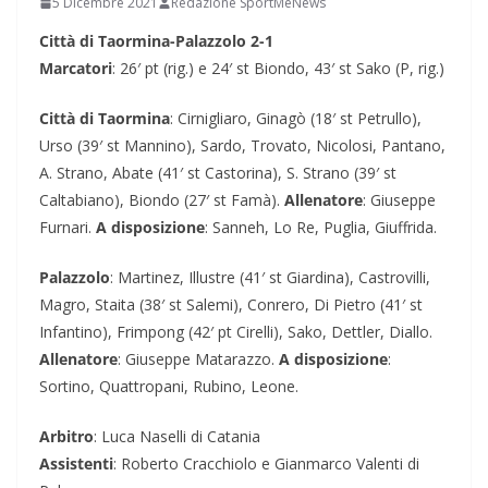
5 Dicembre 2021
Redazione SportMeNews
Città di Taormina-Palazzolo 2-1
Marcatori
: 26′ pt (rig.) e 24′ st Biondo, 43′ st Sako (P, rig.)
Città di Taormina
: Cirnigliaro, Ginagò (18′ st Petrullo),
Urso (39′ st Mannino), Sardo, Trovato, Nicolosi, Pantano,
A. Strano, Abate (41′ st Castorina), S. Strano (39′ st
Caltabiano), Biondo (27′ st Famà).
Allenatore
: Giuseppe
Furnari.
A disposizione
: Sanneh, Lo Re, Puglia, Giuffrida.
Palazzolo
: Martinez, Illustre (41′ st Giardina), Castrovilli,
Magro, Staita (38′ st Salemi), Conrero, Di Pietro (41′ st
Infantino), Frimpong (42′ pt Cirelli), Sako, Dettler, Diallo.
Allenatore
: Giuseppe Matarazzo.
A disposizione
:
Sortino, Quattropani, Rubino, Leone.
Arbitro
: Luca Naselli di Catania
Assistenti
: Roberto Cracchiolo e Gianmarco Valenti di