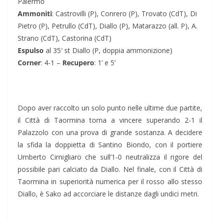
Palermo
Ammoniti
: Castrovilli (P), Conrero (P), Trovato (CdT), Di
Pietro (P), Petrullo (CdT), Diallo (P), Matarazzo (all. P), A.
Strano (CdT), Castorina (CdT)
Espulso
al 35′ st Diallo (P, doppia ammonizione)
Corner
: 4-1 –
Recupero
: 1’ e 5’
Dopo aver raccolto un solo punto nelle ultime due partite,
il Città di Taormina torna a vincere superando 2-1 il
Palazzolo con una prova di grande sostanza. A decidere
la sfida la doppietta di Santino Biondo, con il portiere
Umberto Cirnigliaro che sull’1-0 neutralizza il rigore del
possibile pari calciato da Diallo. Nel finale, con il Città di
Taormina in superiorità numerica per il rosso allo stesso
Diallo, è Sako ad accorciare le distanze dagli undici metri.