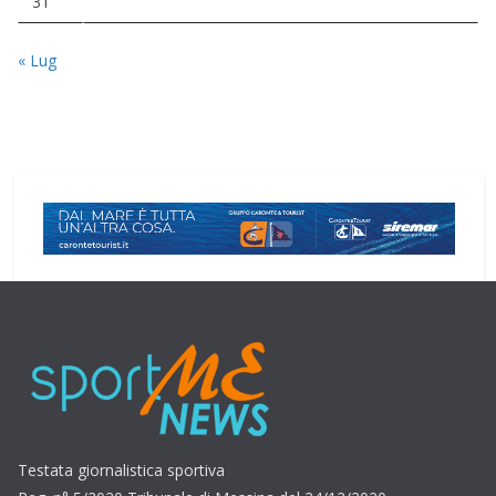
31
« Lug
Testata giornalistica sportiva