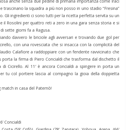
uosa anche senza due pedine di primaria importanza come Iraci
o e trascinano la squadra a più non posso in uno stadio “Fresina”
Gli ingredienti ci sono tutti per la ricetta perfetta servita su un
ce il Rosolini per quattro reti a zero in una gara senza storia e si
di sette giorni fa a Ragusa.
ando davvero le briciole agli avversari e trovando due gol per
cirello, con una rovesciata che si insacca con la complicità del
 Claudio Calafiore a raddoppiare con un fendente ravvicinato che
ris porta la firma di Piero Concialdi che trasforma dal dischetto il
di Cicirello. Al 11′ è ancora Concialdi a spingere in porta un
r tu col portiere lascia al compagno la gioia della doppietta
g match in casa del Paternò!
 56’ Concialdi
 Costa (59’ Crifò), Giardina (78’ Zangara), Yoboua, Arena, (66’