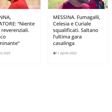
NNA,
MESSINA. Fumagalli,
ATORE: “Niente
Celesia e Curiale
 reverenziali.
squalificati. Saltano
ico
l’ultima gara
minante”
casalinga
re 2025
11 Aprile 2023