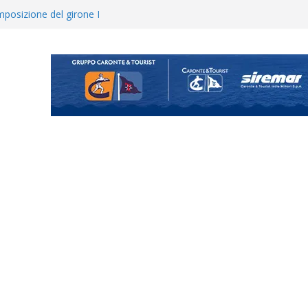
posizione del girone I
ecco i gironi 2026/27. Due
uando chiama questa piazza non
a Serie D»
ina Tourè è un nuovo
 colpo per il reparto arretrato:
e Coco