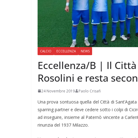
CALCIO
ECCELLENZA
NEWS
Eccellenza/B | Il Citt
Rosolini e resta second
24 Novembre 2019
Paolo Crisafi
Una prova sontuosa quella del Città di Sant’Agata d
sparring partner e deve cedere sotto i colpi di Cici
ad inseguire, insieme al Paternò vincente a Carle
rinunzia del 1937 Milazzo.