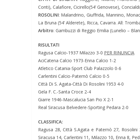
Conti), Calafiore, Cicirello(54’ Genovese), Concialdi
ROSOLINI
: Malandrino, Giuffrida, Mannino, Monaco
La Bruna (54’ Alderete), Ricca, Cavarra. All: Tromb
Arbitro
: Gambuzzi di Reggio Emilia (Lunelio – Bla
RISULTATI
Ragusa Calcio-1937 Milazzo 3-0
PER RINUNCIA
AciCatena Calcio 1973-Enna Calcio 1-2
Atletico Catania-Sport Club Palazzolo 0-6
Carlentini Calcio-Paternò Calcio 0-5
Città Di S. Agata-Città Di Rosolini 1953 4-0
Gela F. C.-Santa Croce 2-4
Giarre 1946-Mascalucia San Pio X 2-1
Real Siracusa Belvedere-Sporting Pedara 2-0
CLASSIFICA:
Ragusa 28, Città S.Agata e Paternò 27, Rosolini 
Siracusa 14, Carlentini 11, Milazzo 10, Enna 8, Ped