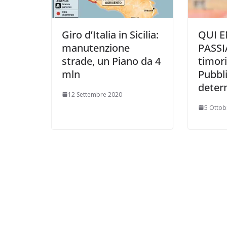
Giro d’Italia in Sicilia:
QUI E
manutenzione
PASSI
strade, un Piano da 4
timori
mln
Pubbl
deter
12 Settembre 2020
5 Ottob