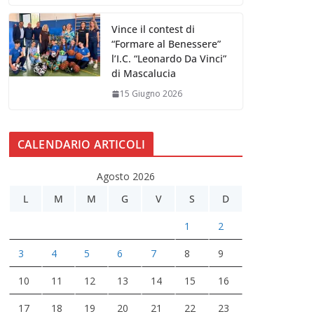
Vince il contest di
“Formare al Benessere”
l’I.C. “Leonardo Da Vinci”
di Mascalucia
15 Giugno 2026
CALENDARIO ARTICOLI
Agosto 2026
L
M
M
G
V
S
D
1
2
3
4
5
6
7
8
9
10
11
12
13
14
15
16
17
18
19
20
21
22
23