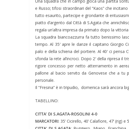
Una squadra che in campo gioca una partita sont
e Russo; tifosi straordinari del “Kaos” che incitan
tutto esaurito, partecipe e grondante di entusiasmo. 
piatto d’argento dal Città di S.Agata che annichil
is
regala un’altra impresa da primato dopo la vittoria 
La squadra biancoazzurra fa tutto benissimo lasci
tempo. Al 35′ apre le danze il capitano Giorgio Ci
palo e della schiena del portiere. Al 40′ ci pensa
sfonda la rete al’incroci. Dopo 2′ della ripresa il t
rigore concesso per netto atterramento in aerea 
pallone al bacio servito da Genovese che a tu pe
personale.
Il “Fresina” è in tripudio, domenica sarà ancora bi
TABELLINO:
CITTA’ DI S.AGATA-ROSOLINI 4-0
MARCATORI
: 35’ Cicirello, 40’ Calafiore, 47’ (rig) e
CITTA’ DI S.AGATA
: Ruggiero, Miano, Franchina ,