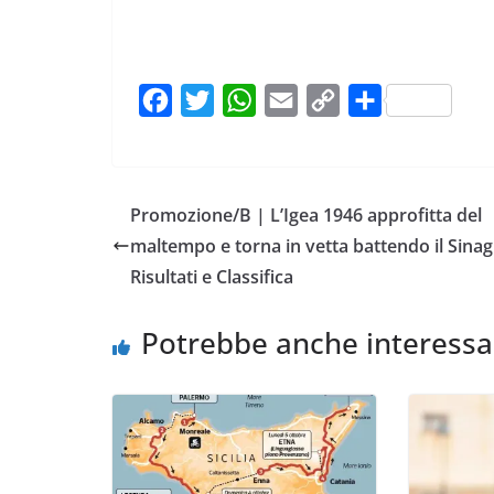
F
T
W
E
C
C
a
w
h
m
o
o
c
i
a
a
p
n
e
t
t
i
y
d
Promozione/B | L’Igea 1946 approfitta del
b
t
s
l
L
i
maltempo e torna in vetta battendo il Sinag
o
e
A
i
v
Risultati e Classifica
o
r
p
n
i
k
p
k
d
Potrebbe anche interessa
i