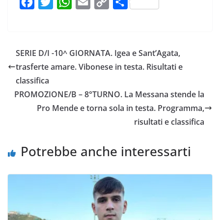
F
T
W
E
C
C
a
w
h
m
o
o
c
i
a
a
p
n
e
t
t
i
y
d
SERIE D/I -10^ GIORNATA. Igea e Sant’Agata,
b
t
s
l
L
i
trasferte amare. Vibonese in testa. Risultati e
o
e
A
i
v
classifica
o
r
p
n
i
PROMOZIONE/B – 8°TURNO. La Messana stende la
k
p
k
d
Pro Mende e torna sola in testa. Programma,
i
risultati e classifica
Potrebbe anche interessarti