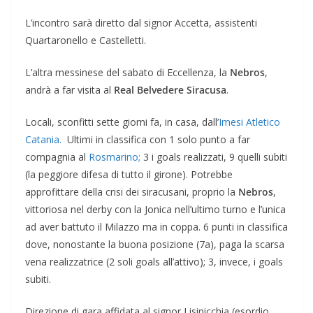
L’incontro sarà diretto dal signor Accetta, assistenti
Quartaronello e Castelletti.
L’altra messinese del sabato di Eccellenza, la
Nebros
,
andrà a far visita al
Real Belvedere Siracusa
.
Locali, sconfitti sette giorni fa, in casa, dall’
Imesi Atletico
Catania.
Ultimi in classifica con 1 solo punto a far
compagnia al
Rosmarino;
3 i goals realizzati, 9 quelli subiti
(la peggiore difesa di tutto il girone). Potrebbe
approfittare della crisi dei siracusani, proprio la
Nebros
,
vittoriosa nel derby con la Jonica nell’ultimo turno e l’unica
ad aver battuto il Milazzo ma in coppa. 6 punti in classifica
dove, nonostante la buona posizione (7a), paga la scarsa
vena realizzatrice (2 soli goals all’attivo); 3, invece, i goals
subiti.
Direzione di gara affidata al signor Lisinicchia (esordio