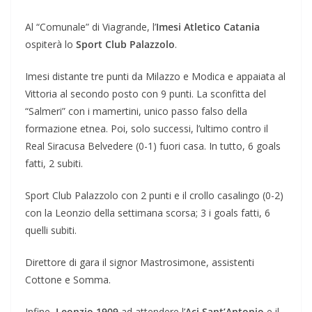
Al “Comunale” di Viagrande, l’
Imesi Atletico Catania
ospiterà lo
Sport Club Palazzolo
.
Imesi distante tre punti da Milazzo e Modica e appaiata al
Vittoria al secondo posto con 9 punti. La sconfitta del
“Salmeri” con i mamertini, unico passo falso della
formazione etnea. Poi, solo successi, l’ultimo contro il
Real Siracusa Belvedere (0-1) fuori casa. In tutto, 6 goals
fatti, 2 subiti.
Sport Club Palazzolo con 2 punti e il crollo casalingo (0-2)
con la Leonzio della settimana scorsa; 3 i goals fatti, 6
quelli subiti.
Direttore di gara il signor Mastrosimone, assistenti
Cottone e Somma.
Infine,
Leonzio 1909
ad attendere l’
Aci Sant’Antonio
e il