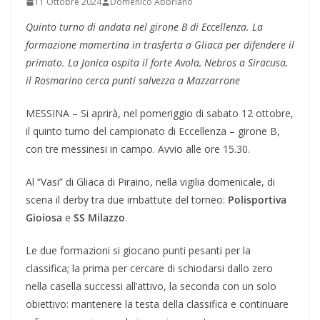
11 Ottobre 2024
Domenico Abbriano
Quinto turno di andata nel girone B di Eccellenza. La
formazione mamertina in trasferta a Gliaca per difendere il
primato. La Jonica ospita il forte Avola, Nebros a Siracusa,
il Rosmarino cerca punti salvezza a Mazzarrone
MESSINA – Si aprirà, nel pomeriggio di sabato 12 ottobre,
il quinto turno del campionato di Eccellenza – girone B,
con tre messinesi in campo. Avvio alle ore 15.30.
Al “Vasi” di Gliaca di Piraino, nella vigilia domenicale, di
scena il derby tra due imbattute del torneo:
Polisportiva
Gioiosa
e
SS Milazzo
.
Le due formazioni si giocano punti pesanti per la
classifica; la prima per cercare di schiodarsi dallo zero
nella casella successi all’attivo, la seconda con un solo
obiettivo: mantenere la testa della classifica e continuare