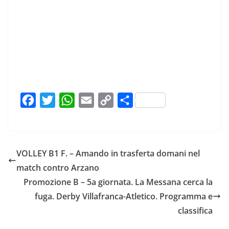
F
T
W
E
C
C
a
w
h
m
o
o
c
i
a
a
p
n
e
t
t
i
y
d
VOLLEY B1 F. – Amando in trasferta domani nel
b
t
s
l
L
i
match contro Arzano
o
e
A
i
v
Promozione B – 5a giornata. La Messana cerca la
o
r
p
n
i
fuga. Derby Villafranca-Atletico. Programma e
k
p
k
d
classifica
i