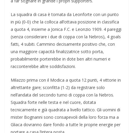
a far sognare in grande i propri supporters.
La squadra di casa è tornata da Leonforte con un punto
in più (0-0) che la colloca all’ottava posizione in classifica
a quota 4, insieme a Jonica F.C. e Leonzio 1909. 4 pareggi
(senza considerare i due di coppa con la Nebros), 4 goals
fatti, 4 subiti. Cammino decisamente positivo che, con
una maggiore capacità finalizzatrice sotto porta,
probabilmente porterebbe in dote ben altri numeri e
racconterebbe altre soddisfazioni.
Milazzo prima con il Modica a quota 12 punti, 4 vittorie in
altrettante gare; sconfitta (1-2) da registrare solo
nell’andata del secondo turno di coppa con la Nebros.
Squadra forte nelle testa e nel cuore, dotata
tecnicamente e già quadrata a livello tattico. Gli uomini di
mister Bognanni sono consapevoli della loro forza ma a
Gliaca dovranno dare fondo a tutte le proprie energie per
portare a casa l’intera posta.