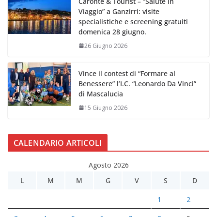
Caronte & Tourist – “Salute in
Viaggio” a Ganzirri: visite
specialistiche e screening gratuiti
domenica 28 giugno.
26 Giugno 2026
Vince il contest di “Formare al
Benessere” l’I.C. “Leonardo Da Vinci”
di Mascalucia
15 Giugno 2026
CALENDARIO ARTICOLI
Agosto 2026
L
M
M
G
V
S
D
1
2