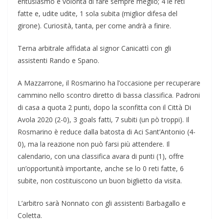
entusiasmo e volontà di fare sempre meglio; 4 le reti
fatte e, udite udite, 1 sola subita (miglior difesa del
girone). Curiosità, tanta, per come andrà a finire.
Terna arbitrale affidata al signor Canicattì con gli
assistenti Rando e Spano.
A Mazzarrone, il Rosmarino ha l’occasione per recuperare
cammino nello scontro diretto di bassa classifica. Padroni
di casa a quota 2 punti, dopo la sconfitta con il Città Di
Avola 2020 (2-0), 3 goals fatti, 7 subiti (un pò troppi). Il
Rosmarino è reduce dalla batosta di Aci Sant’Antonio (4-
0), ma la reazione non può farsi più attendere. Il
calendario, con una classifica avara di punti (1), offre
un’opportunità importante, anche se lo 0 reti fatte, 6
subite, non costituiscono un buon biglietto da visita.
L’arbitro sarà Nonnato con gli assistenti Barbagallo e
Coletta.