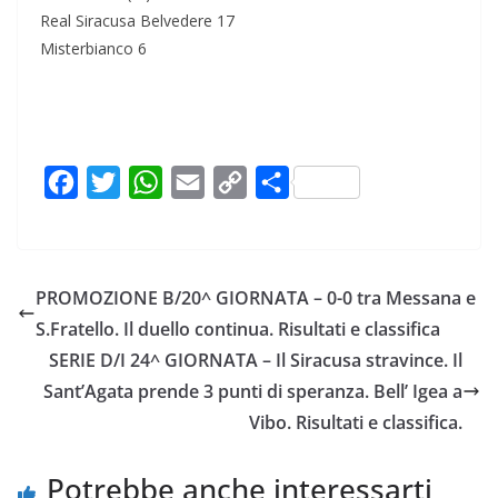
Real Siracusa Belvedere 17
Misterbianco 6
F
T
W
E
C
C
a
w
h
m
o
o
c
i
a
a
p
n
e
t
t
i
y
d
PROMOZIONE B/20^ GIORNATA – 0-0 tra Messana e
b
t
s
l
L
i
S.Fratello. Il duello continua. Risultati e classifica
o
e
A
i
v
SERIE D/I 24^ GIORNATA – Il Siracusa stravince. Il
o
r
p
n
i
Sant’Agata prende 3 punti di speranza. Bell’ Igea a
k
p
k
d
Vibo. Risultati e classifica.
i
Potrebbe anche interessarti