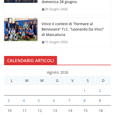
domenica 28 giugno.
26 Giugno 2026
Vince il contest di “Formare al
Benessere” l’I.C. “Leonardo Da Vinci”
di Mascalucia
15 Giugno 2026
CALENDARIO ARTICOLI
Agosto 2026
L
M
M
G
V
S
D
1
2
3
4
5
6
7
8
9
10
11
12
13
14
15
16