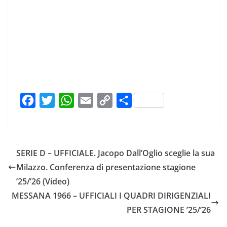
F
T
W
E
C
C
a
w
h
m
o
o
c
i
a
a
p
n
e
t
t
i
y
d
SERIE D – UFFICIALE. Jacopo Dall’Oglio sceglie la sua
b
t
s
l
L
i
Milazzo. Conferenza di presentazione stagione
o
e
A
i
v
’25/’26 (Video)
o
r
p
n
i
MESSANA 1966 – UFFICIALI I QUADRI DIRIGENZIALI
k
p
k
d
PER STAGIONE ’25/’26
i