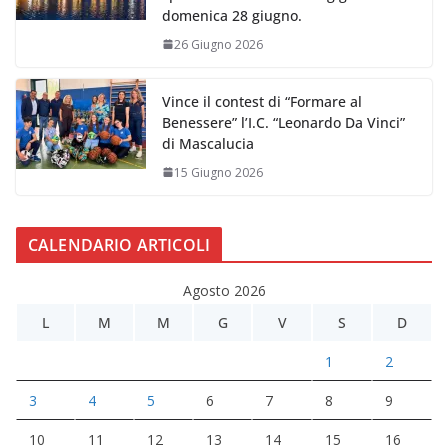
domenica 28 giugno.
26 Giugno 2026
Vince il contest di “Formare al
Benessere” l’I.C. “Leonardo Da Vinci”
di Mascalucia
15 Giugno 2026
CALENDARIO ARTICOLI
Agosto 2026
L
M
M
G
V
S
D
1
2
3
4
5
6
7
8
9
10
11
12
13
14
15
16