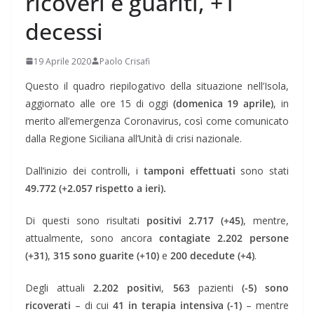
ricoveri e guariti, +1
decessi
19 Aprile 2020
Paolo Crisafi
Questo il quadro riepilogativo della situazione nell’Isola,
aggiornato alle ore 15 di oggi
(domenica 19 aprile)
, in
merito all’emergenza Coronavirus, così come comunicato
dalla Regione Siciliana all’Unità di crisi nazionale.
Dall’inizio dei controlli, i
tamponi effettuati
sono stati
49.772 (+2.057 rispetto a ieri).
Di questi sono risultati
positivi 2.717 (+45)
, mentre,
attualmente, sono ancora
contagiate 2.202 persone
(+31)
,
315 sono guarite (+10)
e
200 decedute (+4)
.
Degli attuali
2.202 positiv
i,
563
pazienti
(-5) sono
ricoverati
– di cui
41 in terapia intensiva (-1)
– mentre