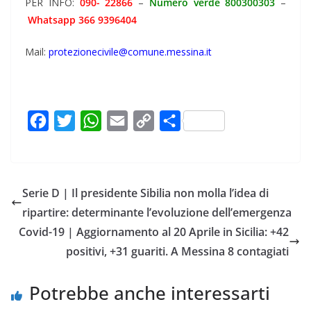
PER INFO:
090- 22866
–
Numero verde 800300303
–
Whatsapp 366 9396404
Mail:
protezionecivile@comune.messina.it
F
T
W
E
C
C
a
w
h
m
o
o
c
i
a
a
p
n
e
t
t
i
y
d
Serie D | Il presidente Sibilia non molla l’idea di
b
t
s
l
L
i
ripartire: determinante l’evoluzione dell’emergenza
o
e
A
i
v
Covid-19 | Aggiornamento al 20 Aprile in Sicilia: +42
o
r
p
n
i
positivi, +31 guariti. A Messina 8 contagiati
k
p
k
d
i
Potrebbe anche interessarti