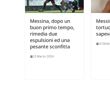
Messina, dopo un
Messi
buon primo tempo,
tortuo
rimedia due
sapev
espulsioni ed una
4 Ottob
pesante sconfitta
23 Marzo 2024