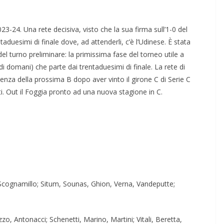
023-24. Una rete decisiva, visto che la sua firma sull’1-0 del
aduesimi di finale dove, ad attenderli, c’è l’Udinese. È stata
del turno preliminare: la primissima fase del torneo utile a
 di domani) che parte dai trentaduesimi di finale. La rete di
tenza della prossima B dopo aver vinto il girone C di Serie C
i. Out il Foggia pronto ad una nuova stagione in C.
, Scognamillo; Situm, Sounas, Ghion, Verna, Vandeputte;
o, Antonacci; Schenetti, Marino, Martini; Vitali, Beretta,