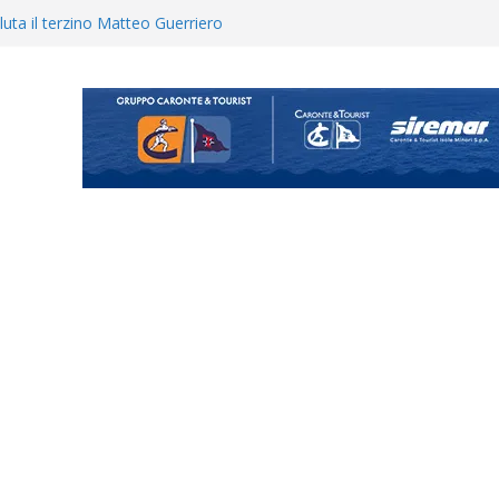
uta il terzino Matteo Guerriero
enta il progetto Messina. “La
ochiamo ma non chi siamo”
ecco i gironi 2026/27. Due
Cascia: si alzano i ritmi tra lavoro
ganigramma “Mondo Messina