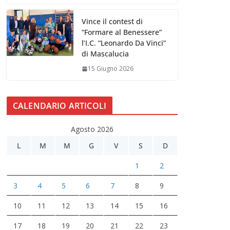
Vince il contest di
“Formare al Benessere”
l’I.C. “Leonardo Da Vinci”
di Mascalucia
15 Giugno 2026
CALENDARIO ARTICOLI
Agosto 2026
L
M
M
G
V
S
D
1
2
3
4
5
6
7
8
9
10
11
12
13
14
15
16
17
18
19
20
21
22
23