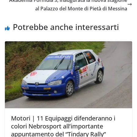
Akademia Formula 3, inaugurata la nuova stagione
o
r
p
n
i
al Palazzo del Monte di Pietà di Messina
k
p
k
d
i
Potrebbe anche interessarti
Motori | 11 Equipaggi difenderanno i
colori Nebrosport all’importante
appuntamento del “Tindary Rally”