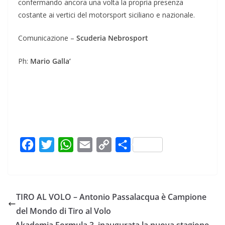
confermando ancora una volta la propria presenza
costante ai vertici del motorsport siciliano e nazionale.
Comunicazione –
Scuderia Nebrosport
Ph:
Mario Galla’
F
T
W
E
C
C
a
w
h
m
o
o
c
i
a
a
p
n
e
t
t
i
y
d
TIRO AL VOLO – Antonio Passalacqua è Campione
b
t
s
l
L
i
del Mondo di Tiro al Volo
o
e
A
i
v