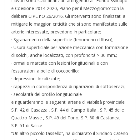
I lavori sono stati finanziati attingendo al “Fondo Sviluppo
e Coesione 2014-2020, Piano per il Mezzogiorno”con la
delibera CIPE nO 26/2016. Gli interventi sono finalizzati a
mitigare le maggiori criticità che si sono manifestate sulle
arterie interessate, prevedono in particolare;
· Sgranamento della superficie (fenomeno diffuso);
· Usura superficiale per azione meccanica con formazione
di solchi, anche localizzati, con profondità > 30 mm.;
· ormai e marcate con lesioni longitudinali e con
fessurazioni a pelle di coccodrillo;
· depressioni localizzate;
· rappezzi in corrispondenza di riparazioni di sottoservizi;
· secolarità del orofilo longitudinale
e riguarderanno le seguenti arterie di viabilità provinciale:
S.P. 42 di Casazza , S.P. 44 di Campo Italia , S.P. 45 delle
Quattro Masse , S.P. 49 del Tono, S.P. 50 di Castanea,
S.P. 51 di Salice
“Un altro piccolo tassello”, ha dichiarato il Sindaco Cateno