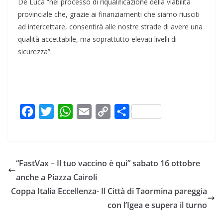
De Luca “nel processo di riqualificazione della viabilità
provinciale che, grazie ai finanziamenti che siamo riusciti
ad intercettare, consentirà alle nostre strade di avere una
qualità accettabile, ma soprattutto elevati livelli di
sicurezza”.
F
T
W
E
C
C
a
w
h
m
o
o
c
i
a
a
p
n
e
t
t
i
y
d
“FastVax – Il tuo vaccino è qui” sabato 16 ottobre
b
t
s
l
L
i
anche a Piazza Cairoli
o
e
A
i
v
Coppa Italia Eccellenza- Il Città di Taormina pareggia
o
r
p
n
i
con l’Igea e supera il turno
k
p
k
d