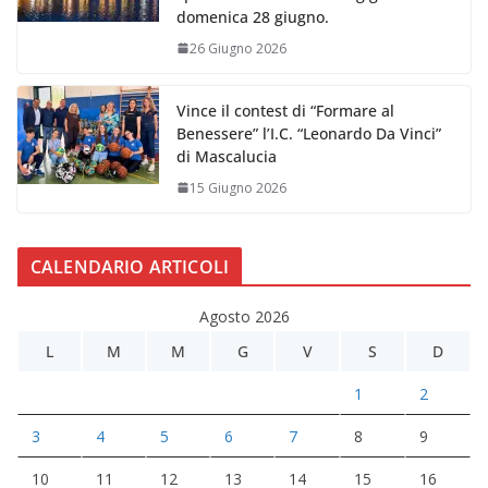
domenica 28 giugno.
26 Giugno 2026
Vince il contest di “Formare al
Benessere” l’I.C. “Leonardo Da Vinci”
di Mascalucia
15 Giugno 2026
CALENDARIO ARTICOLI
Agosto 2026
L
M
M
G
V
S
D
1
2
3
4
5
6
7
8
9
10
11
12
13
14
15
16