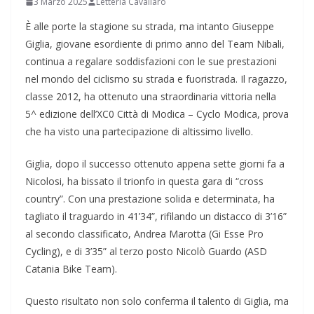
3 Marzo 2025
Letteria Cavallaro
È alle porte la stagione su strada, ma intanto Giuseppe
Giglia, giovane esordiente di primo anno del Team Nibali,
continua a regalare soddisfazioni con le sue prestazioni
nel mondo del ciclismo su strada e fuoristrada. Il ragazzo,
classe 2012, ha ottenuto una straordinaria vittoria nella
5^ edizione dell’XC0 Città di Modica – Cyclo Modica, prova
che ha visto una partecipazione di altissimo livello.
Giglia, dopo il successo ottenuto appena sette giorni fa a
Nicolosi, ha bissato il trionfo in questa gara di “cross
country”. Con una prestazione solida e determinata, ha
tagliato il traguardo in 41’34”, rifilando un distacco di 3’16”
al secondo classificato, Andrea Marotta (Gi Esse Pro
Cycling), e di 3’35” al terzo posto Nicolò Guardo (ASD
Catania Bike Team).
Questo risultato non solo conferma il talento di Giglia, ma