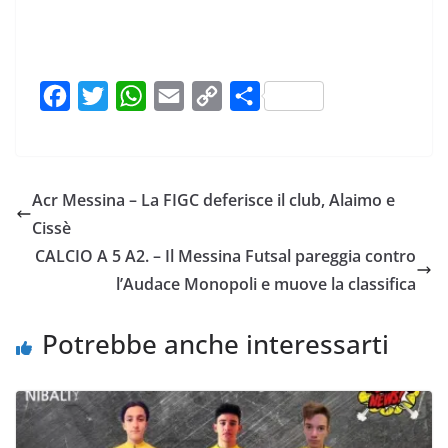
F
T
W
E
C
C
a
w
h
m
o
o
c
i
a
a
p
n
e
t
t
i
y
d
Acr Messina – La FIGC deferisce il club, Alaimo e
b
t
s
l
L
i
Cissè
o
e
A
i
v
CALCIO A 5 A2. – Il Messina Futsal pareggia contro
o
r
p
n
i
l’Audace Monopoli e muove la classifica
k
p
k
d
i
Potrebbe anche interessarti