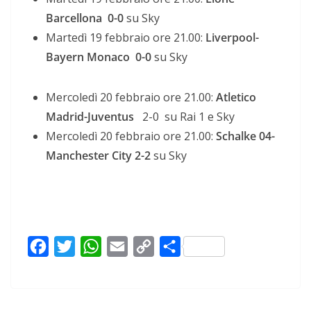
Barcellona 0-0
su Sky
Martedì 19 febbraio ore 21.00:
Liverpool-
Bayern Monaco 0-0
su Sky
Mercoledì 20 febbraio ore 21.00:
Atletico
Madrid-Juventus
2-0 su Rai 1 e Sky
Mercoledì 20 febbraio ore 21.00:
Schalke 04-
Manchester City 2-2
su Sky
F
T
W
E
C
C
a
w
h
m
o
o
c
i
a
a
p
n
e
t
t
i
y
d