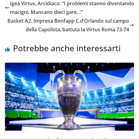
Igea Virtus, Arcidiaco: “I problemi stanno diventando
b
t
s
l
L
i
macigni. Mancano dieci gare…”
o
e
A
i
v
Basket A2. Impresa Benfapp C.d’Orlando sul campo
o
r
p
n
i
della Capolista, battuta la Virtus Roma 73-74
k
p
k
d
i
Potrebbe anche interessarti