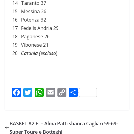
Taranto 37
Messina 36
Potenza 32
Fedelis Andria 29
Paganese 26
Vibonese 21
Catania (escluso
)
F
T
W
E
C
C
a
w
h
m
o
o
c
i
a
a
p
n
e
t
t
i
y
d
BASKET A2 F. – Alma Patti sbanca Cagliari 59-69-
b
t
s
l
L
i
Super Toure e Botteghi