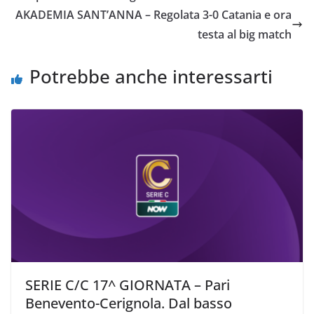
o
e
A
i
v
AKADEMIA SANT’ANNA – Regolata 3-0 Catania e ora
o
r
p
n
i
testa al big match
k
p
k
d
i
Potrebbe anche interessarti
SERIE C/C 17^ GIORNATA – Pari
Benevento-Cerignola. Dal basso