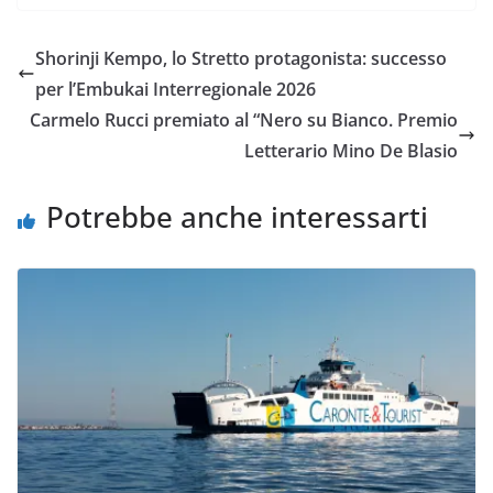
c
i
a
a
p
n
e
t
t
i
y
d
Shorinji Kempo, lo Stretto protagonista: successo
b
t
s
l
L
i
per l’Embukai Interregionale 2026
o
e
A
i
v
Carmelo Rucci premiato al “Nero su Bianco. Premio
o
r
p
n
i
Letterario Mino De Blasio
k
p
k
d
i
Potrebbe anche interessarti