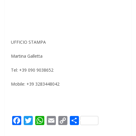
UFFICIO STAMPA
Martina Galletta
Tel: +39 090 9038652
Mobile: +39 3283448042
F
T
W
E
C
C
a
w
h
m
o
o