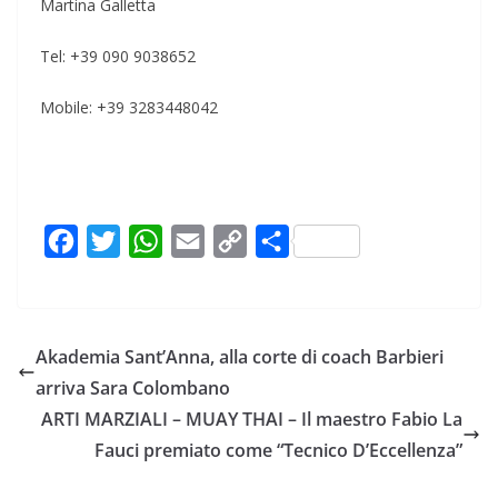
Martina Galletta
Tel: +39 090 9038652
Mobile: +39 3283448042
F
T
W
E
C
C
a
w
h
m
o
o
c
i
a
a
p
n
e
t
t
i
y
d
Akademia Sant’Anna, alla corte di coach Barbieri
b
t
s
l
L
i
arriva Sara Colombano
o
e
A
i
v
ARTI MARZIALI – MUAY THAI – Il maestro Fabio La
o
r
p
n
i
Fauci premiato come “Tecnico D’Eccellenza”
k
p
k
d