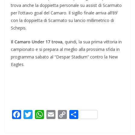
trova anche la doppietta personale su assist di Scarmato
per l’ottavo goal del Camaro. Il sigillo finale arriva all’89’
con la doppietta di Scarmato su lancio millimetrico di
Schepis.
Il Camaro Under 17 trova
, quindi, la sua prima vittoria in
campionato e si prepara al meglio alla prossima sfida in
programma sabato al “Despar Stadium” contro la New
Eagles.
F
T
W
E
C
C
a
w
h
m
o
o
c
i
a
a
p
n