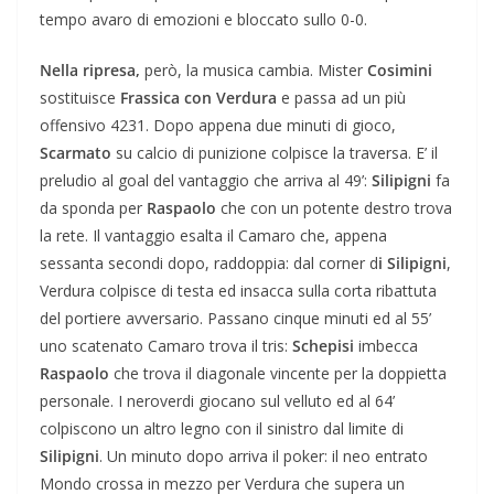
tempo avaro di emozioni e bloccato sullo 0-0.
Nella ripresa,
però, la musica cambia. Mister
Cosimini
sostituisce
Frassica con Verdura
e passa ad un più
offensivo 4231. Dopo appena due minuti di gioco,
Scarmato
su calcio di punizione colpisce la traversa. E’ il
preludio al goal del vantaggio che arriva al 49’:
Silipigni
fa
da sponda per
Raspaolo
che con un potente destro trova
la rete. Il vantaggio esalta il Camaro che, appena
sessanta secondi dopo, raddoppia: dal corner d
i Silipigni
,
Verdura colpisce di testa ed insacca sulla corta ribattuta
del portiere avversario. Passano cinque minuti ed al 55’
uno scatenato Camaro trova il tris:
Schepisi
imbecca
Raspaolo
che trova il diagonale vincente per la doppietta
personale. I neroverdi giocano sul velluto ed al 64’
colpiscono un altro legno con il sinistro dal limite di
Silipigni
. Un minuto dopo arriva il poker: il neo entrato
Mondo crossa in mezzo per Verdura che supera un