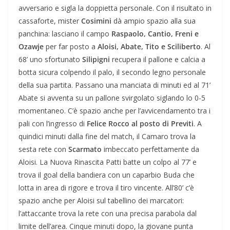
avversario e sigla la doppietta personale. Con il risultato in
cassaforte, mister
Cosimini
dà ampio spazio alla sua
panchina: lasciano il campo
Raspaolo, Cantio,
Freni e
Ozawje
per far posto a
Aloisi, Abate, Tito e Sciliberto
. Al
68’ uno sfortunato
Silipigni
recupera il pallone e calcia a
botta sicura colpendo il palo, il secondo legno personale
della sua partita. Passano una manciata di minuti ed al 71’
Abate si avventa su un pallone svirgolato siglando lo 0-5
momentaneo. C’è spazio anche per l’avvicendamento tra i
pali con l’ingresso di
Felice Rocco al posto di Previti
. A
quindici minuti dalla fine del match, il Camaro trova la
sesta rete con
Scarmato
imbeccato perfettamente da
Aloisi. La Nuova Rinascita Patti batte un colpo al 77’ e
trova il goal della bandiera con un caparbio Buda che
lotta in area di rigore e trova il tiro vincente. All’80’ c’è
spazio anche per Aloisi sul tabellino dei marcatori:
l’attaccante trova la rete con una precisa parabola dal
limite dell’area. Cinque minuti dopo, la giovane punta