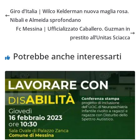
e
t
t
i
y
d
Giro d’Italia | Wilco Kelderman nuova maglia rosa.
b
t
s
l
L
i
Nibali e Almeida sprofondano
o
e
A
i
v
Fc Messina | Ufficializzato Caballero. Guzman in
o
r
p
n
i
prestito all’Unitas Sciacca
k
p
k
d
i
Potrebbe anche interessarti