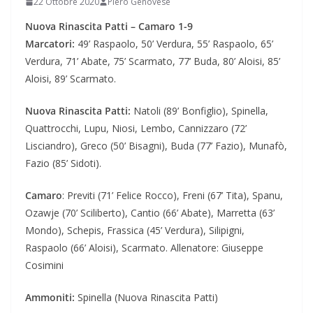
22 Ottobre 2020
Piero Genovese
Nuova Rinascita Patti – Camaro 1-9
Marcatori:
49’ Raspaolo, 50’ Verdura, 55’ Raspaolo, 65’
Verdura, 71’ Abate, 75’ Scarmato, 77’ Buda, 80’ Aloisi, 85’
Aloisi, 89’ Scarmato.
Nuova Rinascita Patti:
Natoli (89’ Bonfiglio), Spinella,
Quattrocchi, Lupu, Niosi, Lembo, Cannizzaro (72’
Lisciandro), Greco (50’ Bisagni), Buda (77’ Fazio), Munafò,
Fazio (85’ Sidoti).
Camaro
: Previti (71’ Felice Rocco), Freni (67’ Tita), Spanu,
Ozawje (70’ Sciliberto), Cantio (66’ Abate), Marretta (63’
Mondo), Schepis, Frassica (45’ Verdura), Silipigni,
Raspaolo (66’ Aloisi), Scarmato. Allenatore: Giuseppe
Cosimini
Ammoniti:
Spinella (Nuova Rinascita Patti)