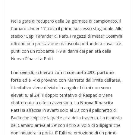
Nella gara di recupero della 3a giornata di campionato, il
Camaro Under 17 trova il primo successo stagionale. Allo
stadio “Gepi Faranda” di Patti, i ragazzi di mister Cosimini
offrono una prestazione maiuscola portando a casa i tre
punti con un roboante 1-9 ai danni dei pari età della
Nuova Rinascita Patti.
I neroverdi, schierati con il consueto 433, partono
fort
e ed al 4’ ci provano con Marretta dal limite dell’area,
il tentativo viene deviato in angolo. I ritmi non sono
elevati e, al 24’, il doppio tentativo di Raspaolo viene
ribattuto dalla difesa avversaria. La
Nuova Rinascita
Patti
si affaccia in avanti solo al 33’ con il pallonetto di
Buda che colpisce la parte alta della traversa. La risposta
del Camaro arriva al 39’ con il tiro al volo d
i Silipigni
che
non inquadra la porta. E’ l’ultima emozione di un primo