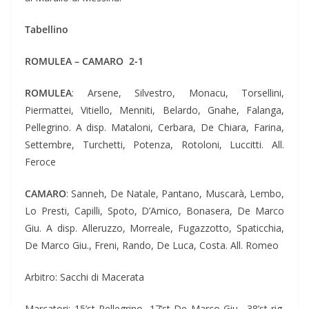
Tabellino
ROMULEA – CAMARO 2-1
ROMULEA
: Arsene, Silvestro, Monacu, Torsellini,
Piermattei, Vitiello, Menniti, Belardo, Gnahe, Falanga,
Pellegrino. A disp. Mataloni, Cerbara, De Chiara, Farina,
Settembre, Turchetti, Potenza, Rotoloni, Luccitti. All.
Feroce
CAMARO
: Sanneh, De Natale, Pantano, Muscarà, Lembo,
Lo Presti, Capilli, Spoto, D’Amico, Bonasera, De Marco
Giu. A disp. Alleruzzo, Morreale, Fugazzotto, Spaticchia,
De Marco Giu., Freni, Rando, De Luca, Costa. All. Romeo
Arbitro: Sacchi di Macerata
Marcatori: 15’st Pellegrino, 17’st De Marco Giu., 38’st rig.