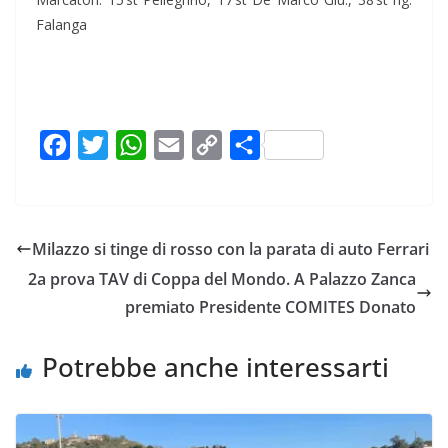
Falanga
F
T
W
E
C
C
a
w
h
m
o
o
c
i
a
a
p
n
e
t
t
i
y
d
Milazzo si tinge di rosso con la parata di auto Ferrari
b
t
s
l
L
i
2a prova TAV di Coppa del Mondo. A Palazzo Zanca
o
e
A
i
v
premiato Presidente COMITES Donato
o
r
p
n
i
k
p
k
d
Potrebbe anche interessarti
i