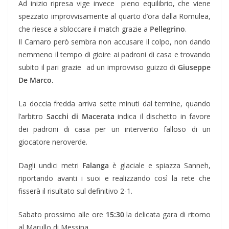
Ad inizio ripresa vige invece pieno equilibrio, che viene
spezzato improvvisamente al quarto d’ora dalla Romulea,
che riesce a sbloccare il match grazie a
Pellegrino
.
Il Camaro però sembra non accusare il colpo, non dando
nemmeno il tempo di gioire ai padroni di casa e trovando
subito il pari grazie ad un improvviso guizzo di
Giuseppe
De Marco.
La doccia fredda arriva sette minuti dal termine, quando
l’arbitro
Sacchi di Macerata
indica il dischetto in favore
dei padroni di casa per un intervento falloso di un
giocatore neroverde.
Dagli undici metri
Falanga
è glaciale e spiazza Sanneh,
riportando avanti i suoi e realizzando così la rete che
fisserà il risultato sul definitivo 2-1.
Sabato prossimo alle ore
15:30
la delicata gara di ritorno
al Marullo di Messina.