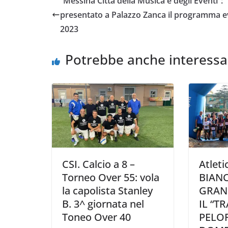
“Messina Città della Musica e degli Eventi”:
b
t
s
l
L
i
presentato a Palazzo Zanca il programma e
o
e
A
i
v
2023
o
r
p
n
i
k
p
k
d
Potrebbe anche interessa
i
CSI. Calcio a 8 –
Atlet
Torneo Over 55: vola
BIANC
la capolista Stanley
GRAN
B. 3^ giornata nel
IL “TR
Toneo Over 40
PELOR