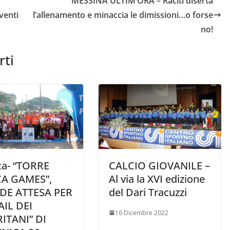
MESSINA ULTIM’ORA – Raciti diserta
venti
l’allenamento e minaccia le dimissioni…o forse
no!
rti
ica- “TORRE
CALCIO GIOVANILE –
A GAMES”,
Al via la XVI edizione
DE ATTESA PER
del Dari Tracuzzi
AIL DEI
16 Dicembre 2022
ITANI” DI