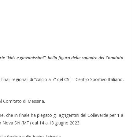
orie “kids e giovanissimi”: bella figura delle squadre del Comitato
nali regionali di “calcio a 7” del CSI – Centro Sportivo Italiano,
el Comitato di Messina.
 Re, che in finale ha piegato gli agrigentini del Colleverde per 1 a
 a Nova Siri (MT) dal 14 a 18 giugno 2023.
a finalina sullo Junior Acireale.