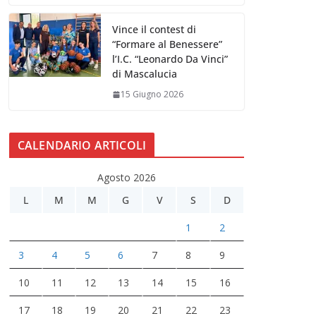
Vince il contest di
“Formare al Benessere”
l’I.C. “Leonardo Da Vinci”
di Mascalucia
15 Giugno 2026
CALENDARIO ARTICOLI
Agosto 2026
L
M
M
G
V
S
D
1
2
3
4
5
6
7
8
9
10
11
12
13
14
15
16
17
18
19
20
21
22
23