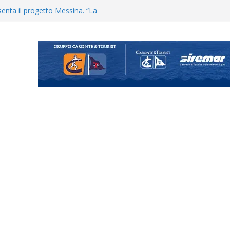
uta il terzino Matteo Guerriero
enta il progetto Messina. “La
ochiamo ma non chi siamo”
Vi.So.D.: bocciato il Fasano,
essina e Kamarat restano in
Cascia: si alzano i ritmi tra lavoro
ganigramma “Mondo Messina