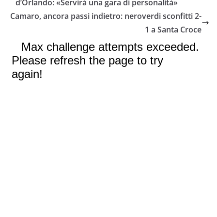
d’Orlando: «Servirà una gara di personalità»
o
e
A
i
v
Camaro, ancora passi indietro: neroverdi sconfitti 2-
o
r
p
n
i
1 a Santa Croce
k
p
k
d
i