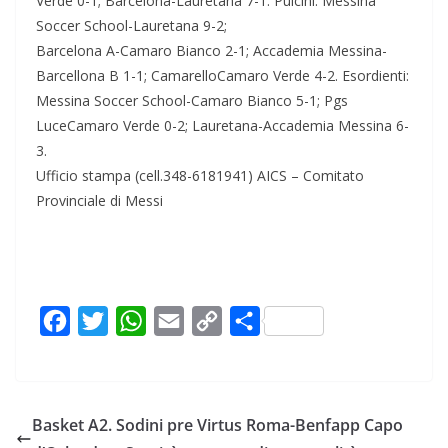
Verde 0-1; Barcelona-Lauretana 7-1. Pulcini: Messina
Soccer School-Lauretana 9-2;
Barcelona A-Camaro Bianco 2-1; Accademia Messina-
Barcellona B 1-1; CamarelloCamaro Verde 4-2. Esordienti:
Messina Soccer School-Camaro Bianco 5-1; Pgs
LuceCamaro Verde 0-2; Lauretana-Accademia Messina 6-
3.
Ufficio stampa (cell.348-6181941) AICS – Comitato
Provinciale di Messi
F
T
W
E
C
C
a
w
h
m
o
o
c
i
a
a
p
n
e
t
t
i
y
d
Basket A2. Sodini pre Virtus Roma-Benfapp Capo
b
t
s
l
L
i