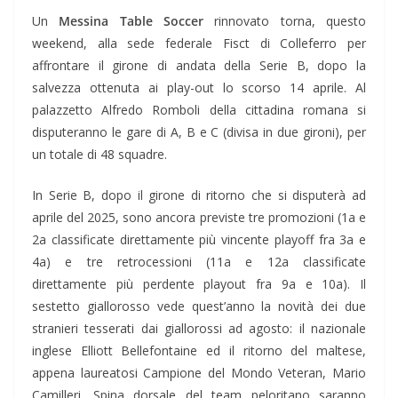
Un
Messina Table Soccer
rinnovato torna, questo
weekend, alla sede federale Fisct di Colleferro per
affrontare il girone di andata della Serie B, dopo la
salvezza ottenuta ai play-out lo scorso 14 aprile. Al
palazzetto Alfredo Romboli della cittadina romana si
disputeranno le gare di A, B e C (divisa in due gironi), per
un totale di 48 squadre.
In Serie B, dopo il girone di ritorno che si disputerà ad
aprile del 2025, sono ancora previste tre promozioni (1a e
2a classificate direttamente più vincente playoff fra 3a e
4a) e tre retrocessioni (11a e 12a classificate
direttamente più perdente playout fra 9a e 10a). Il
sestetto giallorosso vede quest’anno la novità dei due
stranieri tesserati dai giallorossi ad agosto: il nazionale
inglese Elliott Bellefontaine ed il ritorno del maltese,
appena laureatosi Campione del Mondo Veteran, Mario
Camilleri. Spina dorsale del team peloritano saranno