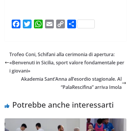
F
T
W
E
C
C
a
w
h
m
o
o
c
i
a
a
p
n
e
t
t
i
y
d
Trofeo Coni, Schifani alla cerimonia di apertura:
b
t
s
l
L
i
«Benvenuti in Sicilia, sport valore fondamentale per
o
e
A
i
v
i giovani»
o
r
p
n
i
Akademia Sant’Anna all’esordio stagionale. Al
k
p
k
d
“PalaRescifina” arriva Imola
i
Potrebbe anche interessarti