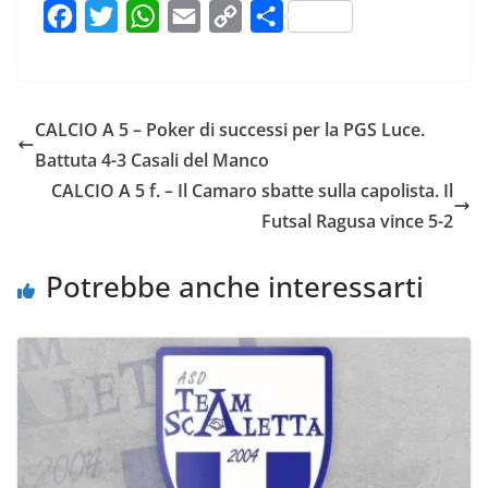
F
T
W
E
C
C
a
w
h
m
o
o
c
i
a
a
p
n
e
t
t
i
y
d
CALCIO A 5 – Poker di successi per la PGS Luce.
b
t
s
l
L
i
Battuta 4-3 Casali del Manco
o
e
A
i
v
CALCIO A 5 f. – Il Camaro sbatte sulla capolista. Il
o
r
p
n
i
Futsal Ragusa vince 5-2
k
p
k
d
i
Potrebbe anche interessarti