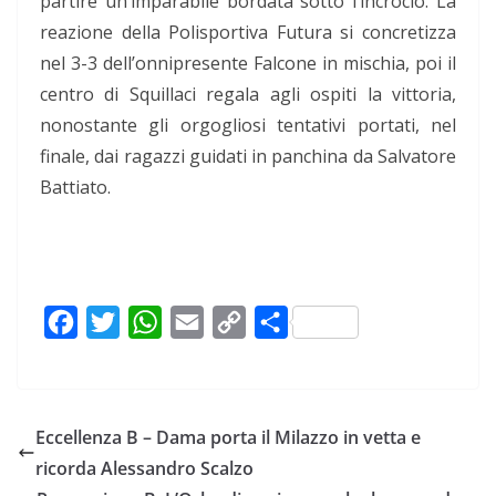
partire un’imparabile bordata sotto l’incrocio. La
reazione della Polisportiva Futura si concretizza
nel 3-3 dell’onnipresente Falcone in mischia, poi il
centro di Squillaci regala agli ospiti la vittoria,
nonostante gli orgogliosi tentativi portati, nel
finale, dai ragazzi guidati in panchina da Salvatore
Battiato.
F
T
W
E
C
C
a
w
h
m
o
o
c
i
a
a
p
n
e
t
t
i
y
d
Eccellenza B – Dama porta il Milazzo in vetta e
b
t
s
l
L
i
ricorda Alessandro Scalzo
o
e
A
i
v