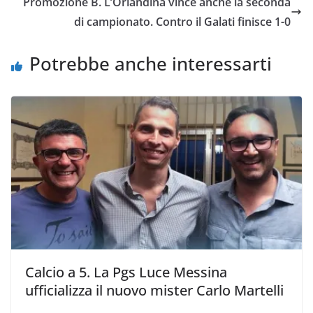
Promozione B. L’Orlandina vince anche la seconda
o
r
p
n
i
di campionato. Contro il Galati finisce 1-0
k
p
k
d
i
Potrebbe anche interessarti
Calcio a 5. La Pgs Luce Messina
ufficializza il nuovo mister Carlo Martelli