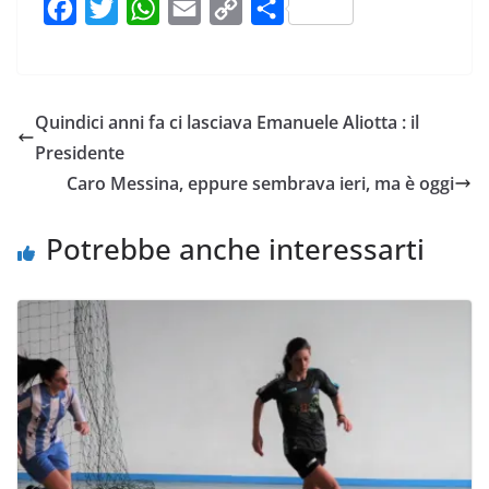
F
T
W
E
C
C
a
w
h
m
o
o
c
i
a
a
p
n
e
t
t
i
y
d
Quindici anni fa ci lasciava Emanuele Aliotta : il
b
t
s
l
L
i
Presidente
o
e
A
i
v
Caro Messina, eppure sembrava ieri, ma è oggi
o
r
p
n
i
k
p
k
d
Potrebbe anche interessarti
i