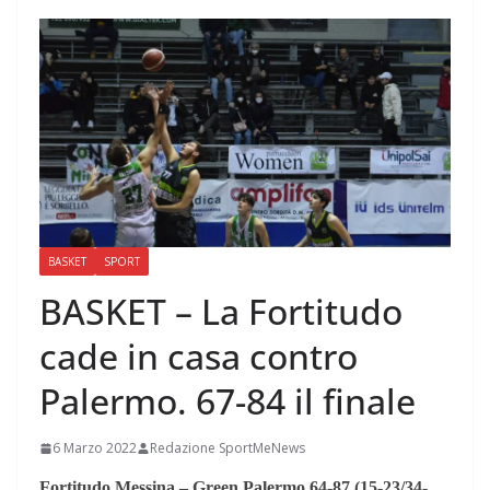
BASKET
SPORT
BASKET – La Fortitudo
cade in casa contro
Palermo. 67-84 il finale
6 Marzo 2022
Redazione SportMeNews
Fortitudo Messina – Green Palermo 64-87 (15-23/34-