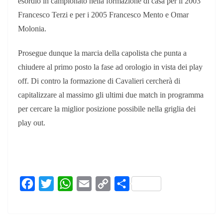
esordio in campionato nella formazione di casa per il 2003
Francesco Terzi e per i 2005 Francesco Mento e Omar
Molonia.
Prosegue dunque la marcia della capolista che punta a
chiudere al primo posto la fase ad orologio in vista dei play
off.
Di contro la formazione di Cavalieri cercherà di
capitalizzare al massimo gli ultimi due match in programma
per cercare la miglior posizione possibile nella griglia dei
play out.
F
T
W
E
C
C
a
w
h
m
o
o
c
i
a
a
p
n