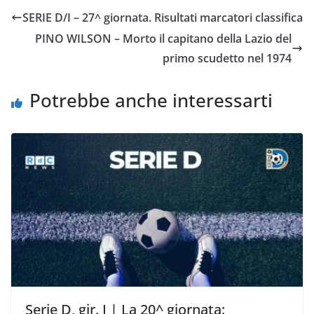
e
t
t
i
y
d
SERIE D/I – 27^ giornata. Risultati marcatori classifica
b
t
s
l
L
i
PINO WILSON – Morto il capitano della Lazio del
o
e
A
i
v
primo scudetto nel 1974
o
r
p
n
i
k
p
k
d
Potrebbe anche interessarti
i
Serie D, gir. I | La 20^ giornata: