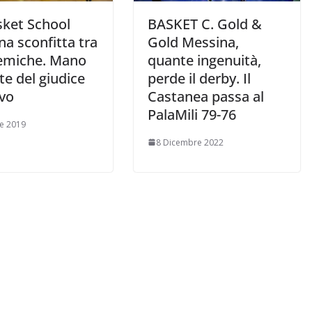
sket School
BASKET C. Gold &
a sconfitta tra
Gold Messina,
lemiche. Mano
quante ingenuità,
e del giudice
perde il derby. Il
ivo
Castanea passa al
PalaMili 79-76
le 2019
8 Dicembre 2022