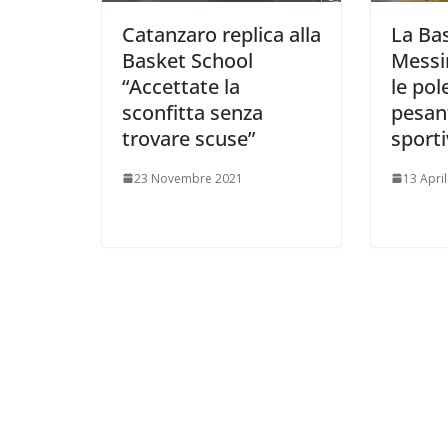
Catanzaro replica alla
La Ba
Basket School
Messin
“Accettate la
le po
sconfitta senza
pesant
trovare scuse”
sport
23 Novembre 2021
13 Apri