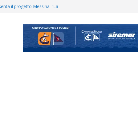
uta il terzino Matteo Guerriero
enta il progetto Messina. “La
ochiamo ma non chi siamo”
Vi.So.D.: bocciato il Fasano,
essina e Kamarat restano in
Cascia: si alzano i ritmi tra lavoro
ganigramma “Mondo Messina