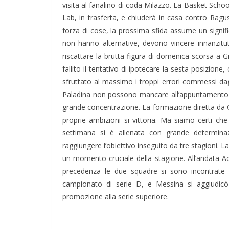
visita al fanalino di coda Milazzo. La Basket Schoo
Lab, in trasferta, e chiuderà in casa contro Ragusa
forza di cose, la prossima sfida assume un signi
non hanno alternative, devono vincere innanzitu
riscattare la brutta figura di domenica scorsa a 
fallito il tentativo di ipotecare la sesta posizi
sfruttato al massimo i troppi errori commessi dagl
Paladina non possono mancare all’appuntamento c
grande concentrazione. La formazione diretta da G
proprie ambizioni si vittoria. Ma siamo certi c
settimana si è allenata con grande determina
raggiungere l’obiettivo inseguito da tre stagioni. 
un momento cruciale della stagione. All’andata Ad
precedenza le due squadre si sono incontrate n
campionato di serie D, e Messina si aggiudicò e
promozione alla serie superiore.