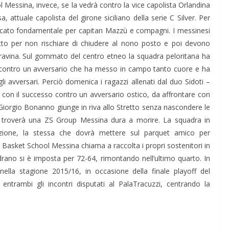
l Messina, invece, se la vedrà contro la vice capolista Orlandina
, attuale capolista del girone siciliano della serie C Silver. Per
ficato fondamentale per capitan Mazzù e compagni. I messinesi
tto per non rischiare di chiudere al nono posto e poi devono
Gravina. Sul gommato del centro etneo la squadra peloritana ha
one, contro un avversario che ha messo in campo tanto cuore e ha
i avversari. Perciò domenica i ragazzi allenati dal duo Sidoti –
on il successo contro un avversario ostico, da affrontare con
iorgio Bonanno giunge in riva allo Stretto senza nascondere le
he troverà una ZS Group Messina dura a morire. La squadra in
zione, la stessa che dovrà mettere sul parquet amico per
La Basket School Messina chiama a raccolta i propri sostenitori in
rano si è imposta per 72-64, rimontando nell’ultimo quarto. In
ella stagione 2015/16, in occasione della finale playoff del
ntrambi gli incontri disputati al PalaTracuzzi, centrando la