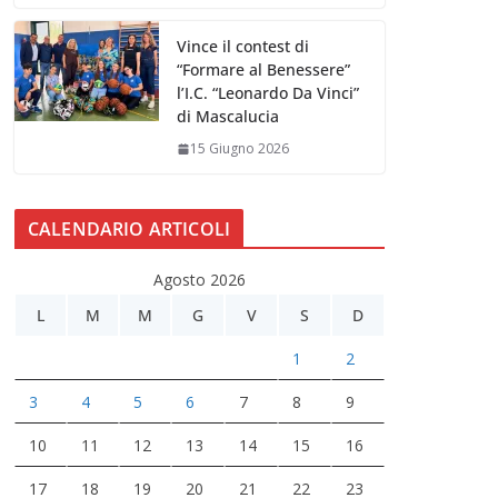
Vince il contest di
“Formare al Benessere”
l’I.C. “Leonardo Da Vinci”
di Mascalucia
15 Giugno 2026
CALENDARIO ARTICOLI
Agosto 2026
L
M
M
G
V
S
D
1
2
3
4
5
6
7
8
9
10
11
12
13
14
15
16
17
18
19
20
21
22
23